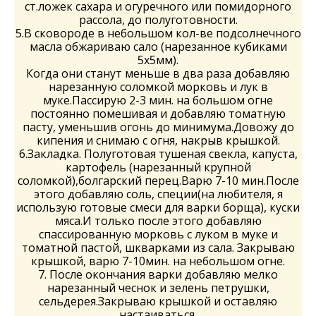
ст.ложек сахара и огуречного или помидорного
рассола, до полуготовности.
5.В сковороде в небольшом кол-ве подсолнечного
масла обжариваю сало (нарезанное кубиками
5х5мм).
Когда они станут меньше в два раза добавляю
нарезанную соломкой морковь и лук в
муке.Пассирую 2-3 мин. на большом огне
постоянно помешивая и добавляю томатную
пасту, уменьшив огонь до минимума.Довожу до
кипения и снимаю с огня, накрыв крышкой.
6.Закладка. Полуготовая тушеная свекла, капуста,
картофель (нарезанный крупной
соломкой),болгарский перец.Варю 7-10 мин.После
этого добавляю соль, специи(на любителя, я
использую готовые смеси для варки борща), куски
мяса.И только после этого добавляю
спассированную морковь с луком в муке и
томатной пастой, шкварками из сала. Закрываю
крышкой, варю 7-10мин. на небольшом огне.
7. После окончания варки добавляю мелко
нарезанный чеснок и зелень петрушки,
сельдерея.Закрываю крышкой и оставляю
настаиваться.