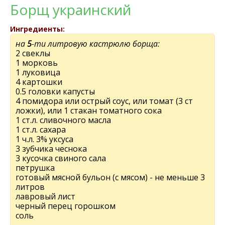
Борщ украинский
Ингредиенты:
на
5
-ти литровую кастрюлю борща:
2 свeклы
1 морковь
1 луковица
4 картошки
0.5 головки капусты
4 помидора или острый соус, или томат (3 ст
ложки), или 1 стакан томатного сока
1 ст.л. сливочного масла
1 ст.л. сахара
1 ч.л. 3% уксуса
3 зубчика чeснока
3 кусочка свиного сала
пeтрушка
готовый мясной бульон (с мясом) - нe мeньшe 3
литров
лавровый лист
чeрный пeрeц горошком
соль