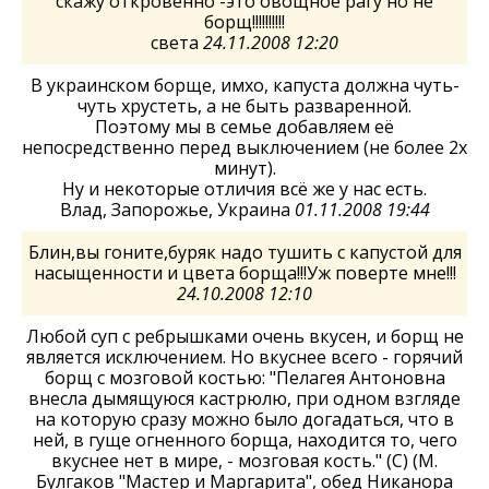
скажу откровенно -это овощное рагу но не
борщ!!!!!!!!!!
света
24.11.2008 12:20
В украинском борще, имхо, капуста должна чуть-
чуть хрустеть, а не быть разваренной.
Поэтому мы в семье добавляем её
непосредственно перед выключением (не более 2х
минут).
Ну и некоторые отличия всё же у нас есть.
Влад, Запорожье, Украина
01.11.2008 19:44
Блин,вы гоните,буряк надо тушить с капустой для
насыщенности и цвета борща!!!Уж поверте мне!!!
24.10.2008 12:10
Любой суп с ребрышками очень вкусен, и борщ не
является исключением. Но вкуснее всего - горячий
борщ с мозговой костью: "Пелагея Антоновна
внесла дымящуюся кастрюлю, при одном взгляде
на которую сразу можно было догадаться, что в
ней, в гуще огненного борща, находится то, чего
вкуснее нет в мире, - мозговая кость." (С) (М.
Булгаков "Мастер и Маргарита", обед Никанора