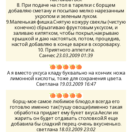
8. При подаче на стол в тарелки с борщем
добавляю сметану и посыпаю мелко нарезанным
укропом и зеленым луком.
9.Маленькая фишка.Снятую кожуру свеклы (чистую
конечно) сбрызгиваю фруктовым уксусом, и
заливаю кипятком, чтобы покрыл,накрываю
крышкой и даю настояться, потом, процедив,
настой добавляю в конце варки в скороварку.
10. Приятного аппетита.
Санчес
23.03.2009 01:39
А я вместо уксуса кладу буквально на кончик ножа
лимонной кислоты, тоже для сохранения цвета.
Светлана
19.03.2009 16:47
борщ-мое самое любимое блюдо,я всегда его
готовлю именно так(тушу овощи)именно такая
обработка придает ему букет вкуса.Аесли их
жарить он будет отдавать столовкой.Я еще
добавила бы сладкий перец-очень вкусненько.
светлана
18.03.2009 23:02