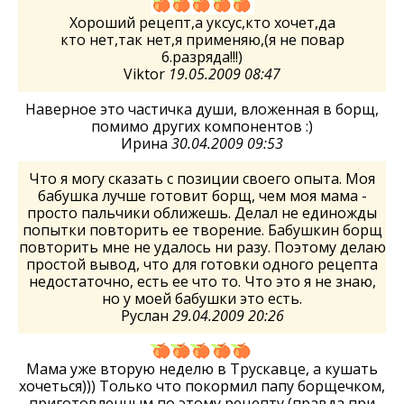
Хороший рецепт,а уксус,кто хочет,да
кто нет,так нет,я применяю,(я не повар
6.разряда!!!)
Viktor
19.05.2009 08:47
Наверное это частичка души, вложенная в борщ,
помимо других компонентов :)
Ирина
30.04.2009 09:53
Что я могу сказать с позиции своего опыта. Моя
бабушка лучше готовит борщ, чем моя мама -
просто пальчики оближешь. Делал не единожды
попытки повторить ее творение. Бабушкин борщ
повторить мне не удалось ни разу. Поэтому делаю
простой вывод, что для готовки одного рецепта
недостаточно, есть ее что то. Что это я не знаю,
но у моей бабушки это есть.
Руслан
29.04.2009 20:26
Мама уже вторую неделю в Трускавце, а кушать
хочеться))) Только что покормил папу борщечком,
приготовленным по этому рецепту (правда при