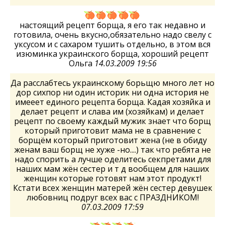
настоящий рецепт борща, я его так недавно и
готовила, очень вкусно,обязательно надо свелу с
уксусом и с сахаром тушить отдельно, в этом вся
изюминка украинского борща, хороший рецепт
Ольга
14.03.2009 19:56
Да расслабтесь украинскому борьщю много лет но
дор сихпор ни один историк ни одна история не
имееет единого рецепта борща. Кадая хозяйка и
делает рецепт и слава им (хозяйкам) и делает
рецепт по своему каждый мужик знает что борщ
который приготовит мама не в сравнение с
борщём который приготовит жена (не в обиду
женам ваш борщ не хуже -но....) так что ребята не
надо спорить а лучше оделитесь секпретами для
наших мам жён сестер и т д вообщем для наших
женщин которые готовят нам этот продукт!
Кстати всех женщин матерей жён сестер девушек
любовниц подруг всех вас с ПРАЗДНИКОМ!
07.03.2009 17:59