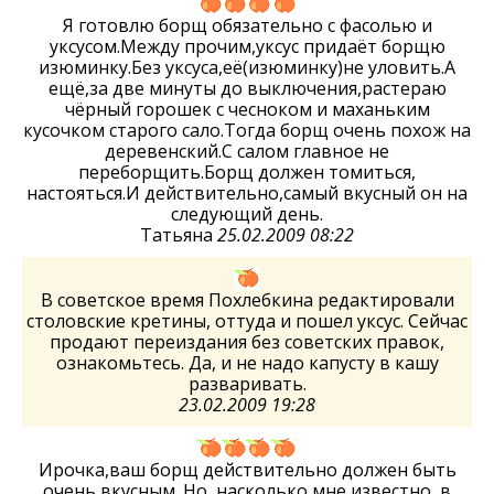
Я готовлю борщ обязательно с фасолью и
уксусом.Между прочим,уксус придаёт борщю
изюминку.Без уксуса,её(изюминку)не уловить.А
ещё,за две минуты до выключения,растераю
чёрный горошек с чесноком и маханьким
кусочком старого сало.Тогда борщ очень похож на
деревенский.С салом главное не
переборщить.Борщ должен томиться,
настояться.И действительно,самый вкусный он на
следующий день.
Татьяна
25.02.2009 08:22
В советское время Похлебкина редактировали
столовские кретины, оттуда и пошел уксус. Сейчас
продают переиздания без советских правок,
ознакомьтесь. Да, и не надо капусту в кашу
разваривать.
23.02.2009 19:28
Ирочка,ваш борщ действительно должен быть
очень вкусным. Но, насколько мне известно, в