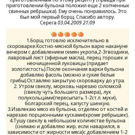
приготовлении бульона положил еще 2 копченных
свинных ребрышка). Ему очень понравилось. Это
был мой первый борщ. Спасибо автору.
Серега
03.04.2009 21:09
1.Борщ готовлю исключительно в
скороварке.Костно-мясной бульон варю накануне
вечером с добавлением семян укропа,2-3гвоздики,
лавровый лист (эфирные масла), перец горошек и
неочищенной луковицы (придает
золотистость).После окончания варки бульона
добавляю фасоль (можно и сухие белые
грибы).Оставляю закрытую скороварку до утра.
2. Утром свеклу, морковь нарезаю соломкой
(свеклу чуть большего размера), лук
полукольцами(пересыпать 1-2ст.л. муки),
болгарский перец, капусту шинкую.
3.Извлекаю мясо из бульона, отделяю от костей и
нарезаю порционными кусками(кроме ребрышек).
4.Тушу свеклу в небольшом количестве бульона
(снимаю и добавляю жир, если наварился, в
зависимости от жирности мяса)с добавлением 1-2