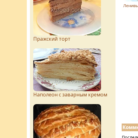
Ленивы
Пражский торт
Наполеон с заварным кремом
Комме
Послед