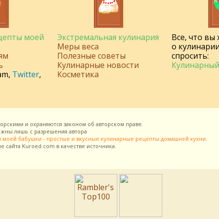
ецепты моей
Экстремальная кулинария
Все, что вы
Меры веса
о кулинарии
ям
Полезные советы
спросить:
ь
Кулинарные новости
Кулинарный
am
,
Twitter
,
Косметика
торскими и охраняются законом об авторском праве.
можны лишь с разрешения
автора
 моей бабушки - простые и вкусные кулинарные рецепты домашней кухни
.
ие сайта
Kuroed.com
в качестве источника.