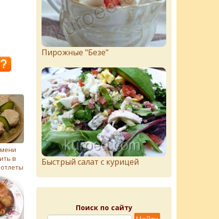
Пирожныe "Бeзe"
емени
ить в
Быстрый салат с курицей
котлеты
Поиск по сайту