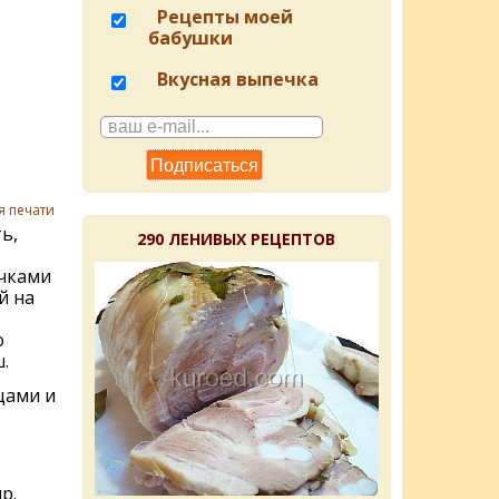
Рецепты моей
бабушки
Вкусная выпечка
я печати
ь,
290 ЛЕНИВЫХ РЕЦЕПТОВ
чками
й на
о
.
цами и
.
р.