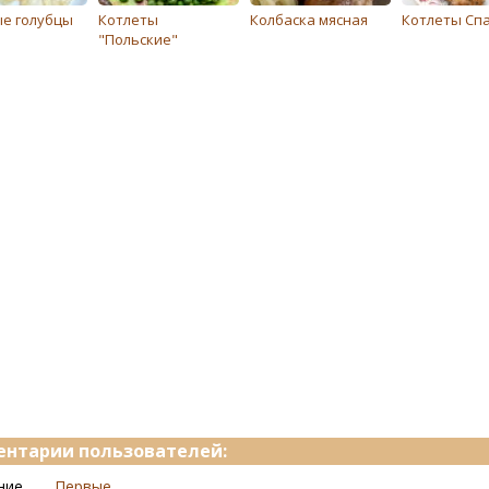
е голубцы
Котлеты
Колбаска мясная
Котлеты Сп
"Польские"
нтарии пользователей:
ние
Первые