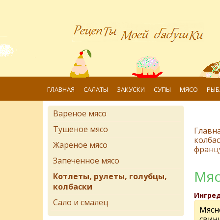
ГЛАВНАЯ
САЛАТЫ
ЗАКУСКИ
СУПЫ
МЯСО
РЫБ
Вареное мясо
Тушеное мясо
Главн
колба
Жареное мясо
францу
Запеченное мясо
Мяс
Котлеты, рулеты, голубцы,
колбаски
Ингре
Сало и смалец
Мясн
свин