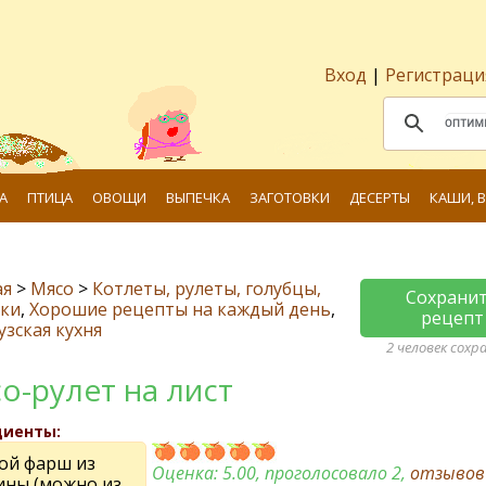
Вход
|
Регистраци
А
ПТИЦА
ОВОЩИ
ВЫПЕЧКА
ЗАГОТОВКИ
ДЕСЕРТЫ
КАШИ, 
ая
>
Мясо
>
Котлеты, рулеты, голубцы,
Сохрани
ски
,
Хорошие рецепты на каждый день
,
рецепт
зская кухня
2 человек сохр
о-рулет на лист
диенты:
ой фарш из
Оценка:
5.00
, проголосовало 2,
отзыво
ины (можно из