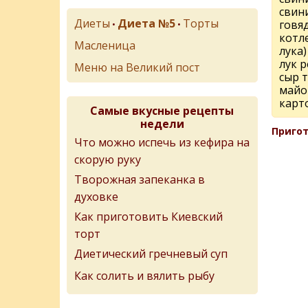
свин
Диеты
Диета №5
Торты
говяд
•
•
котле
Масленица
лука) 
лук р
Меню на Великий пост
сыр т
майон
карто
Самые вкусные рецепты
недели
Пригот
Что можно испечь из кефира на
скорую руку
Творожная запеканка в
духовке
Как приготовить Киевский
торт
Диетический гречневый суп
Как солить и вялить рыбу