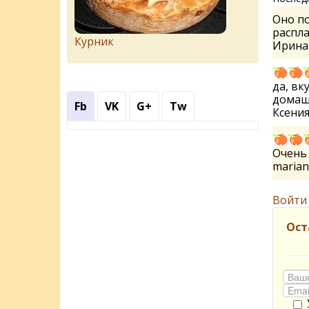
Оно по
распла
Курник
Ирин
да, вк
домашн
Fb
VK
G+
Tw
Ксени
Очень
maria
Войти
Ост