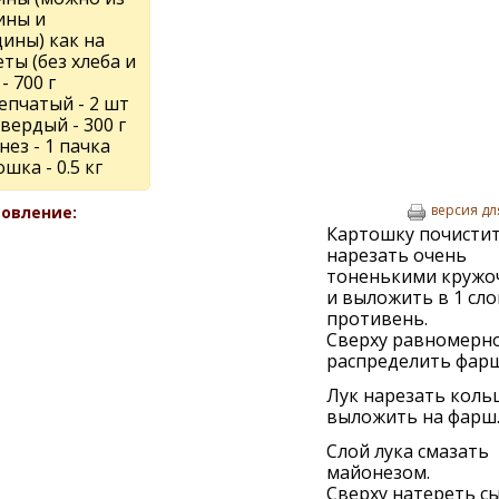
ины и
ины) как на
ты (без хлеба и
- 700 г
епчатый - 2 шт
вердый - 300 г
ез - 1 пачка
шка - 0.5 кг
версия дл
овление:
Картошку почистит
нарезать очень
тоненькими кружо
и выложить в 1 сло
противень.
Сверху равномерн
распределить фарш
Лук нарезать коль
выложить на фарш
Слой лука смазать
майонезом.
Сверху натереть сы