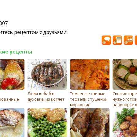
2007
тесь рецептом с друзьями:
жие рецепты
Люля-кебаб в
Томленые свиные
Сколько вр
рованные
духовке, из котлет
тефтели с тушеной
нужно готов
морковью
пароварке 