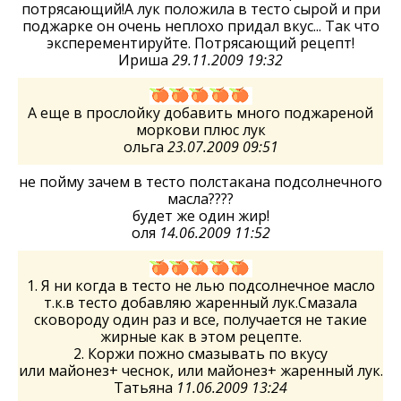
потрясающий!А лук положила в тесто сырой и при
поджарке он очень неплохо придал вкус... Так что
эксперементируйте. Потрясающий рецепт!
Ириша
29.11.2009 19:32
А еще в прослойку добавить много поджареной
моркови плюс лук
ольга
23.07.2009 09:51
не пойму зачем в тесто полстакана подсолнечного
масла????
будет же один жир!
оля
14.06.2009 11:52
1. Я ни когда в тесто не лью подсолнечное масло
т.к.в тесто добавляю жаренный лук.Смазала
сковороду один раз и все, получается не такие
жирные как в этом рецепте.
2. Коржи пожно смазывать по вкусу
или майонез+ чеснок, или майонез+ жаренный лук.
Татьяна
11.06.2009 13:24