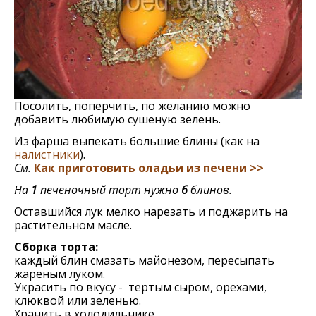
Посолить, поперчить, по желанию можно
добавить любимую сушеную зелень.
Из фарша выпекать большие блины (как на
налистники
).
См.
Как приготовить оладьи из печени >>
На
1
печеночный торт нужно
6
блинов.
Оставшийся лук мелко нарезать и поджарить на
растительном масле.
Сборка торта:
каждый блин смазать майонезом, пересыпать
жареным луком.
Украсить по вкусу - тертым сыром, орехами,
клюквой или зеленью.
Хранить в холодильнике.