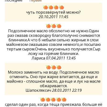
Последние
Первые
чуть порозвёрнутей можно?
20.10.2011 11:45
Подсолнечное масло обсолютно не нужно.Один
раз смазав сковородку благополучно снимаются
блинчики.А что б небыли сильно жирные я слои
майонезом смазываю совсем немного,и посыпаю
тертым сыром.Очень вкусненько получается.Сыр
ложу на горячие блинчики.
Лариса
07.04.2011 13:45
Молоко заменить на воду. Подсолнечное масло
отменить. Оно при жарке впитается, да еще и
майонез - сплошное масло, да еще и лук на масле
обжаривается.
Шапокляксич
28.03.2011 22:19
сделал один раз, когда тёща приезжала. больше её