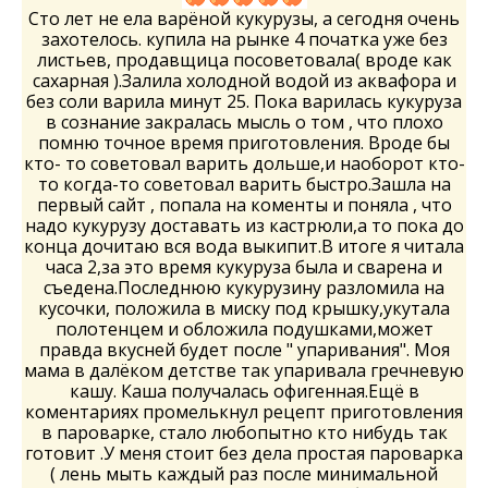
Сто лет не ела варёной кукурузы, а сегодня очень
захотелось. купила на рынке 4 початка уже без
листьев, продавщица посоветовала( вроде как
сахарная ).Залила холодной водой из аквафора и
без соли варила минут 25. Пока варилась кукуруза
в сознание закралась мысль о том , что плохо
помню точное время приготовления. Вроде бы
кто- то советовал варить дольше,и наоборот кто-
то когда-то советовал варить быстро.Зашла на
первый сайт , попала на коменты и поняла , что
надо кукурузу доставать из кастрюли,а то пока до
конца дочитаю вся вода выкипит.В итоге я читала
часа 2,за это время кукуруза была и сварена и
съедена.Последнюю кукурузину разломила на
кусочки, положила в миску под крышку,укутала
полотенцем и обложила подушками,может
правда вкусней будет после " упаривания". Моя
мама в далёком детстве так упаривала гречневую
кашу. Каша получалась офигенная.Ещё в
коментариях промелькнул рецепт приготовления
в пароварке, стало любопытно кто нибудь так
готовит .У меня стоит без дела простая пароварка
( лень мыть каждый раз после минимальной