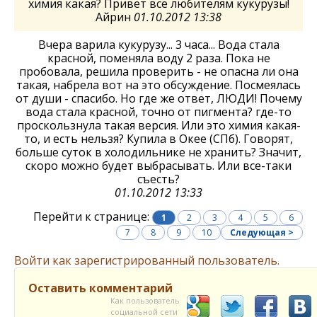
химия какая? Привет все любителям кукурузы!
Айрин
01.10.2012 13:38
Вчера варила кукурузу... 3 часа... Вода стала
красной, поменяла воду 2 раза. Пока не
пробовала, решила проверить - не опасна ли она
такая, набрела вот на это обсуждение. Посмеялась
от души - спасибо. Но где же ответ, ЛЮДИ! Почему
вода стала красной, точно от пигмента? где-то
проскользнула такая версия. Или это химия какая-
то, и есть нельзя? Купила в Окее (СПб). Говорят,
больше суток в холодильнике не хранить? Значит,
скоро можно будет выбрасывать. Или все-таки
съесть?
01.10.2012 13:33
Перейти к странице:
1
2
3
4
5
6
7
8
9
10
Следующая >
Войти как зарегистрированный пользователь.
Оставить комментарий
Как пользователь
социальной сети