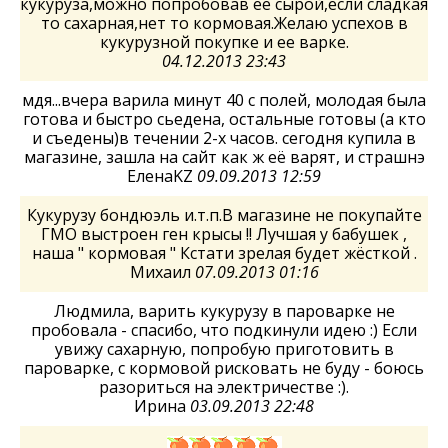
кукуруза,можно попробовав ее сырой,если сладкая
то сахарная,нет то кормовая.Желаю успехов в
кукурузной покупке и ее варке.
04.12.2013 23:43
мдя...вчера варила минут 40 с полей, молодая была
готова и быстро сьедена, остальные готовы (а кто
и съедены)в течении 2-х часов. сегодня купила в
магазине, зашла на сайт как ж её варят, и страшнэ
ЕленаKZ
09.09.2013 12:59
Кукурузу бондюэль и.т.п.В магазине не покупайте
ГМО выстроен ген крысы !! Лучшая у бабушек ,
наша " кормовая " Кстати зрелая будет жёсткой .
Михаил
07.09.2013 01:16
Людмила, варить кукурузу в пароварке не
пробовала - спасибо, что подкинули идею :) Если
увижу сахарную, попробую приготовить в
пароварке, с кормовой рисковать не буду - боюсь
разориться на электричестве :).
Ирина
03.09.2013 22:48