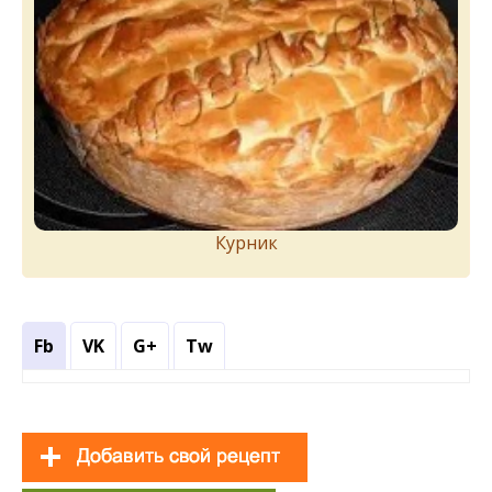
Курник
Fb
VK
G+
Tw