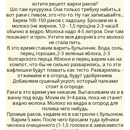
хотите рецепт варки раков?
Шо там кукурузка. Она только требуху набить,а
вот раки с пивом, это что-то. Ну так записывайте....
Берём 100-150 раков с ладошку. Бросаем их в
молоко (не жирное, 1,0 - 1,5 проц)на 2-3 часа.Я
обычно в ведро. Молока надо 4-5 литров. Они там
покакают и проч. Учтите моя дворняга это молоко
не стала пить.
В это время ставим варить бульончик. Вода, соль,
перец горошек,2-3 зелёных яблока, 2-3
болгарского перца. Яблоки и перец варим как на
компот, что-бы не сильно разварились, а то эти
вафлюшки будут плавать как тесто. Разварились -
отжимаем и в огород, будут удобрением.
Добавляем сушеный укроп, который палками
стоит в огороде.
Раки в это время уже никакие. Вытаскиваем их и в
ванну под воду. Моим их 3=4 раза, пока не станет
видно молока. Молоко из ведра в огород для
полива чего нибудь.
Промыв раков, кидаем из в кастрюлю с бульоном.
Варим 5 мин. После чего бросаем туда зубчики
чеснока очищенного (1-1,5 головки в зависимости