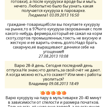
готовки), а после кукурузки вроде бы и мыть
нечего. Любопытно было бы узнать какая
получается кукуруза в пароварке.
Людмила1
03.09.2013 16:50
граждане-товарищи!Если вы покупаете кукурузу
на рынке,то в 97%это кукуруза сворованная с поля
какого-нибудь фермера,который её сажал на корм
скоту,сортов промышленных,тоесть не вкусную и
жесткую и её варить-очень долго.Надо брать
сахарную,её выращивают дачники себе на
угощение!!!
27.08.2013 10:08
Варю 28-й день. Сегодня последний день
отпуска.Не знаю,что делать,за свой счёт не дают.
А когда можно есть,кто скажет? Или мне с работы
уволиться?
Владимир
09.08.2013 18:49
Варю кукурузу на пару в мультиварке 20-40 минут
в зависимости от спелости и размера початков.
Только есть её надо еще теплой, а то остывшая