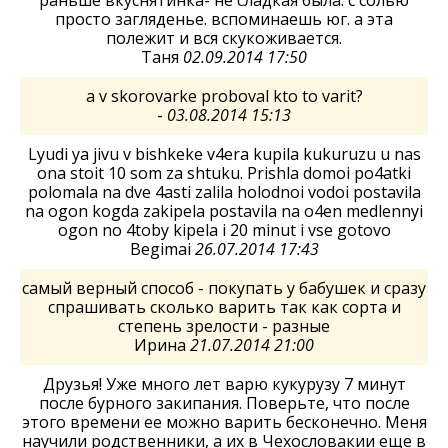
раньше вкуснятинка- не сладкая была. с солью
просто загляденье. вспоминаешь юг. а эта
полежит и вся скукоживается.
Таня
02.09.2014 17:50
a v skorovarke proboval kto to varit?
-
03.08.2014 15:13
Lyudi ya jivu v bishkeke v4era kupila kukuruzu u nas
ona stoit 10 som za shtuku. Prishla domoi po4atki
polomala na dve 4asti zalila holodnoi vodoi postavila
na ogon kogda zakipela postavila na o4en medlennyi
ogon no 4toby kipela i 20 minut i vse gotovo
Begimai
26.07.2014 17:43
самый верный способ - покупать у бабушек и сразу
спрашивать сколько варить так как сорта и
степень зрелости - разные
Ирина
21.07.2014 21:00
Друзья! Уже много лет варю кукурузу 7 минут
после бурного закипания. Поверьте, что после
этого времени ее можно варить бесконечно. Меня
научили родственники, а их в Чехословакии еще в