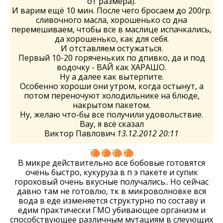
от размера).
И варим ещё 10 мин. После чего бросаем до 200гр.
сливочного масла, хорошенько со дна
перемешиваем, чтобы все в маслице испачкались,
да хорошенько, как для себя.
И отставляем остужаться.
Первый 10-20 горяченьких по дпивко, да и под
водочку - ВАЙ как ХАРАШО.
Ну а далее как вытерпите.
Особенно хороши они утром, когда остынут, а
потом переночуют холодильнике на блюде,
накрытом пакетом.
Ну, желаю что-бы все получили удовольствие.
Вау, я всё сказал
Виктор Павлович
13.12.2012 20:11
В микре действительно все бобовые готовятся
очень быстро, кукуруза в п э пакете и супик
гороховый очень вкусные получались.. Но сейчас
давно там не готовлю, тк в микроволновке вся
вода в еде изменяется структурно по составу и
едим практически ГМО убивающее организм и
способствующее различным мутациям в слеующих