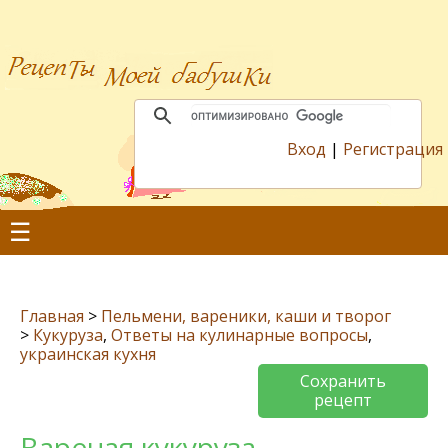
Вход
|
Регистрация
☰
Главная
>
Пельмени, вареники, каши и творог
>
Кукуруза
,
Ответы на кулинарные вопросы
,
украинская кухня
Сохранить
рецепт
Вареная кукуруза