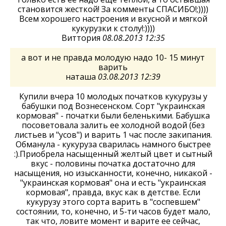
становится жесткой! За комменты СПАСИБО!;))))
Всем хорошего настроения и вкусной и мягкой
кукурузки к столу!:))))
Виттория
08.08.2013 12:35
а вот и не правда молодую надо 10- 15 минут
варить
наташа
03.08.2013 12:39
Купили вчера 10 молодых початков кукурузы у
бабушки под Вознесенском. Сорт "украинская
кормовая" - початки были беленькими. Бабушка
посоветовала залить ее холодной водой (без
листьев и "усов") и варить 1 час после закипания.
Обманула - кукуруза сварилась намного быстрее
:).Приобрела насыщенный желтый цвет и сытный
вкус - половины початка достаточно для
насыщения, но изысканности, конечно, никакой -
"украинская кормовая" она и есть "украинская
кормовая", правда, вкус как в детстве. Если
кукурузу этого сорта варить в "соспевшем"
состоянии, то, конечно, и 5-ти часов будет мало,
так что, ловите момент и варите ее сейчас,