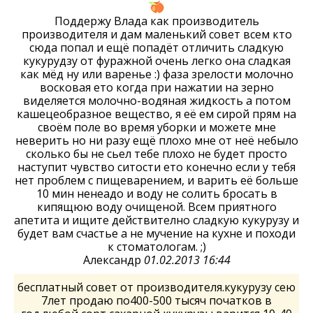
Поддержу Влада как производитель
производителя и дам маленький совет всем кто
сюда попал и ещё попадёт отличить сладкую
кукурудзу от фуражной очень легко она сладкая
как мёд ну или варенье :) фаза зрелости молочно
восковая ето когда при нажатии на зерно
виделяется молочно-водяная жидкость а потом
кашецеобразное вещество, я её ем сирой прям на
своём поле во время уборки и можете мне
неверить но ни разу ещё плохо мне от неё небыло
сколько бы не сьел тебе плохо не будет просто
наступит чувство ситости ето конечно если у тебя
нет проблем с пищеварением, и варить её больше
10 мин ненеадо и воду не солить бросать в
кипящюю воду очищеной. Всем приятного
апетита и ищите действително сладкую кукурузу и
будет вам счастье а не мучение на кухне и походи
к стоматологам. ;)
Александр
01.02.2013 16:44
бесплатный совет от производителя.кукурузу сею
7лет продаю по400-500 тысяч початков в