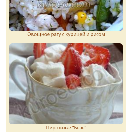
Овощное рагу с курицей и рисом
Пирожныe "Бeзe"