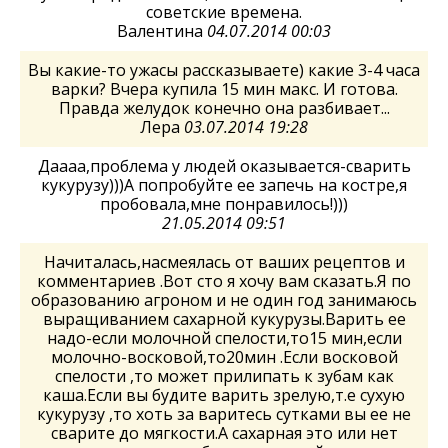
советские времена.
Валентина
04.07.2014 00:03
Вы какие-то ужасы рассказываете) какие 3-4 часа
варки? Вчера купила 15 мин макс. И готова.
Правда желудок конечно она разбивает...
Лера
03.07.2014 19:28
Даааа,проблема у людей оказывается-сварить
кукурузу)))А попробуйте ее запечь на костре,я
пробовала,мне понравилось!)))
21.05.2014 09:51
Начиталась,насмеялась от ваших рецептов и
комментариев .Вот сто я хочу вам сказать.Я по
образованию агроном и не один год занимаюсь
выращиванием сахарной кукурузы.Варить ее
надо-если молочной спелости,то15 мин,если
молочно-восковой,то20мин .Если восковой
спелости ,то может прилипать к зубам как
каша.Если вы будите варить зрелую,т.е сухую
кукурузу ,то хоть за варитесь сутками вы ее не
сварите до мягкости.А сахарная это или нет