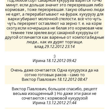
год.любой сорт сахарной кукурузы варится 10-40
минут. если дольше значит это перезревшая либо
кормовая , тоже перезревшая .такую обычно люди
не едят, а перерабатывают на фураж. кукурузу для
варки убирают молочной спелости. всё что чуть
чуть перезреет оставляют на зерно т. е. на корм
скоту.если кочерышка не белая это кормовая чем
темнее тем зрелее.вкус сахарной кукурузы от
другой отличается как варенье от компота.бедные
люди... как их дурят торгащи.
влад
29.12.2012 23:14
:)
Ирина
18.12.2012 09:42
Очень даже сочетается. Одна кукурузка да на
сотню готовых раков - само то
Виктор Павлович
18.12.2012 08:47
Виктор Павлович, большое спасибо, рецепт
весьма изощренный :) Но даже эти раки не
сочетаются с кормовой кукурузой
Ирина
13.12.2012 21:44