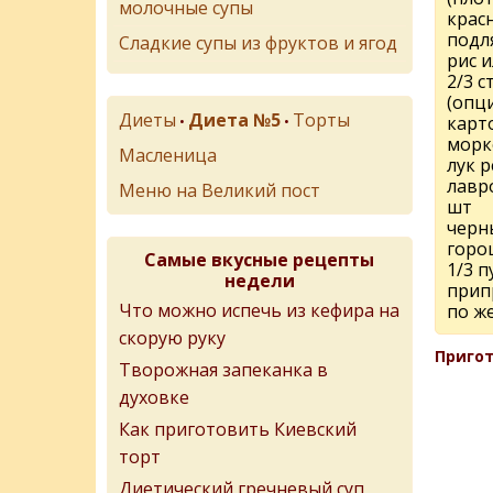
молочные супы
крас
подля
Сладкие супы из фруктов и ягод
рис и
2/3 с
(опц
Диеты
Диета №5
Торты
•
•
карто
морк
Масленица
лук р
лавро
Меню на Великий пост
шт
черн
горо
Самые вкусные рецепты
1/3 
недели
припр
Что можно испечь из кефира на
по ж
скорую руку
Пригот
Творожная запеканка в
духовке
Как приготовить Киевский
торт
Диетический гречневый суп