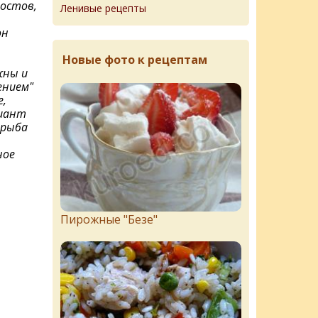
востов,
Ленивые рецепты
он
Новые фото к рецептам
жны и
ением"
е,
иант
 рыба
ное
Пирожныe "Бeзe"