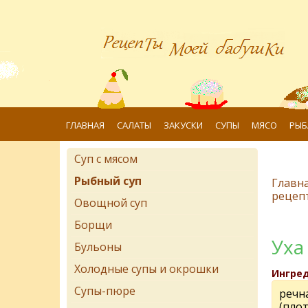
ГЛАВНАЯ
САЛАТЫ
ЗАКУСКИ
СУПЫ
МЯСО
РЫБ
Суп с мясом
Рыбный суп
Главн
рецеп
Овощной суп
Борщи
Уха
Бульоны
Холодные супы и окрошки
Ингре
Супы-пюре
речн
(плот