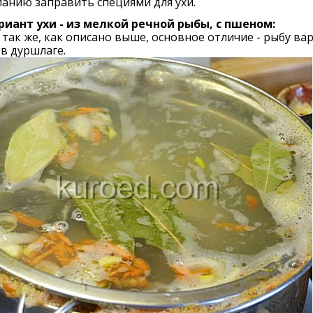
анию заправить специями для ухи.
ариант ухи - из мелкой речной рыбы, с пшеном:
так же, как описано выше, основное отличие - рыбу ва
 в дуршлаге.