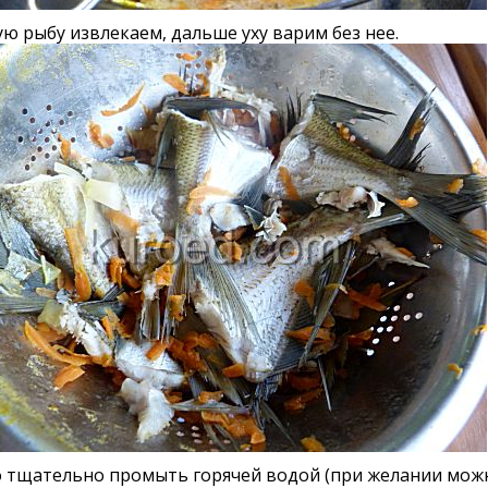
ю рыбу извлекаем, дальше уху варим без нее.
 тщательно промыть горячей водой (при желании можн