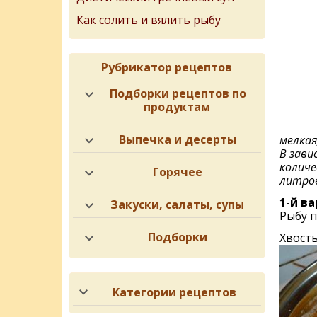
Как солить и вялить рыбу
Рубрикатор рецептов
Подборки рецептов по
продуктам
Выпечка и десерты
мелкая
В зави
количе
Горячее
литров
1-й ва
Закуски, салаты, супы
Рыбу п
Подборки
Хвосты
Категории рецептов