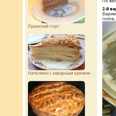
По жел
2-й в
Варим 
голов,
Пражский торт
Наполеон с заварным кремом