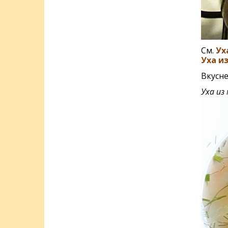
См.
Ух
Уха и
Вкусне
Уха из