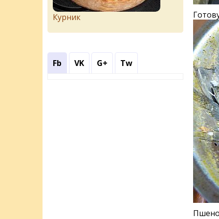
Готову
Курник
Fb
VK
G+
Tw
Пшено