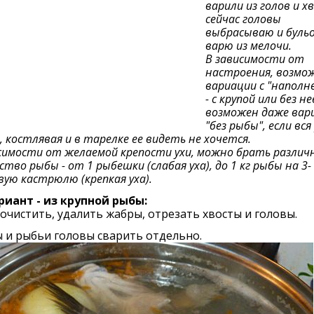
варили из голов и х
сейчас головы
выбрасываю и буль
варю из мелочи.
В зависимости от
настроения, возмо
вариации с "наполн
- с крупой или без не
возможен даже вар
"без рыбы", если вся
, костлявая и в тарелке ее видеть не хочется.
симости от желаемой крепости ухи, можно брать различ
ство рыбы - от 1 рыбешки (слабая уха), до 1 кг рыбы на 3-
ую кастрюлю (крепкая уха).
риант - из крупной рыбы:
очистить, удалить жабры, отрезать хвосты и головы.
 и рыбьи головы сварить отдельно.