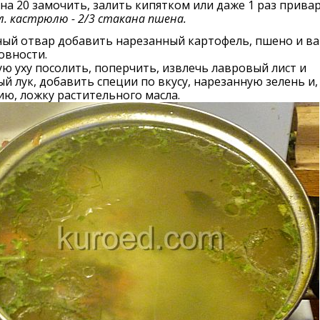
на 20 замочить, залить кипятком или даже 1 раз привар
 л. кастрюлю - 2/3 стакана пшена.
ный отвар добавить нарезанный картофель, пшено и в
овности.
ю уху посолить, поперчить, извлечь лавровый лист и
й лук, добавить специи по вкусу, нарезанную зелень и,
ю, ложку растительного масла.