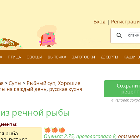
Вход
|
Регистраци
А
ПТИЦА
ОВОЩИ
ВЫПЕЧКА
ЗАГОТОВКИ
ДЕСЕРТЫ
КАШИ, 
ая
>
Супы
>
Рыбный суп
,
Хорошие
Сохрани
ты на каждый день
,
русская кухня
рецепт
4 человек сохр
 из речной рыбы
диенты:
ая рыба
Оценка:
2.75
, проголосовало 8,
отзыво
ва, густира,