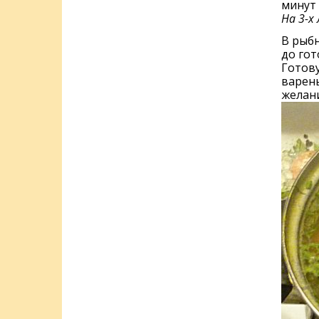
минут 
На 3-х
В рыб
до гот
Готову
варены
желани