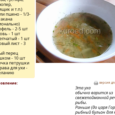
нопер,
щик и т.п.)
ли пшено - 1/3-
такана
ионально)
фель - 2-5 шт
овь - 1 шт
епчатый - 1 шт
вый лист - 3
ый перец
шком - 10 шт
пучка петрушки
ава для ухи -
еланию
версия дл
овление:
Эта уха
обычно варится из
свежепойманной ре
рыбы.
Раньше (до царя Гор
рыбный бульон для 