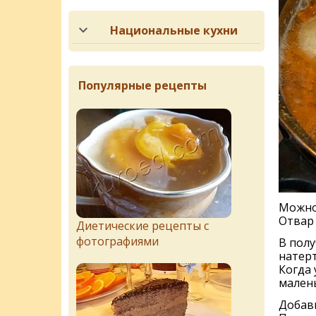
Национальные кухни
Популярные рецепты
Можно 
Отвар
Диетические рецепты с
фотографиями
В полу
натерт
Когда 
малень
Добав