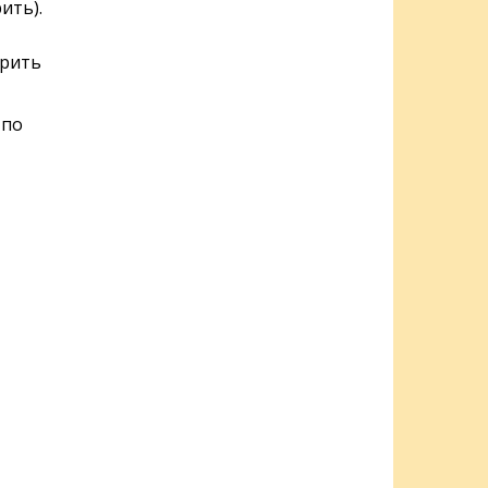
ить).
арить
 по