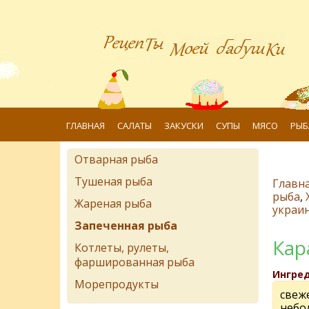
ГЛАВНАЯ
САЛАТЫ
ЗАКУСКИ
СУПЫ
МЯСО
РЫБ
Отварная рыба
Тушеная рыба
Главн
рыба
,
Жареная рыба
украин
Запеченная рыба
Кар
Котлеты, рулеты,
фаршированная рыба
Ингре
Морепродукты
свеж
небо