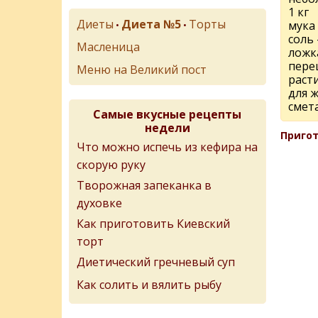
1 кг
Диеты
Диета №5
Торты
мука 
•
•
соль 
Масленица
ложк
пере
Меню на Великий пост
раст
для 
смета
Самые вкусные рецепты
недели
Пригот
Что можно испечь из кефира на
скорую руку
Творожная запеканка в
духовке
Как приготовить Киевский
торт
Диетический гречневый суп
Как солить и вялить рыбу