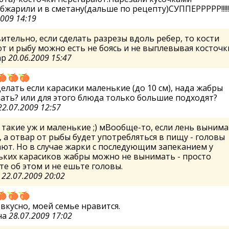
бжарили и в сметану(дальше по рецепту)СУППЕРРРРР!!!!!
2009 14:19
ительно, если сделать разрезы вдоль ребер, то кости
т и рыбу можно есть не боясь и не выплевывая косточк
ар
20.06.2009 15:47
делать если карасики маленькие (до 10 см), нада жабры
ть? или для этого блюда только большие подходят?
22.07.2009 12:57
 такие уж и маленькие ;) мВообще-то, если лень выним
 а отвар от рыбы будет употребляться в пищу - головы
ют. Но в случае жарки с последующим запеканием у
ьких карасиков жабры можно не вынимать - просто
е об этом и не ешьте головы.
а
22.07.2009 20:02
вкусно, моей семье нравится.
на
28.07.2009 17:02