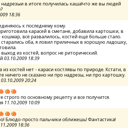
 надрезыи в итоге получилась каша!что же вы людей
е?
2009 18:36
диняюсь к последнему кому.
риготовила карасей в сметане, добавила картошки, в
- кошмар, всё развалилось, костей ещё больше стало.
 старались оба, я ловил приличных в хорошую ладошку,
товила.
 выход из костей, вопрос не риторический.
ей
03.10.2009 18:39
 из костей нет - караси костлявы по природе. Кстати, в
е ничего не сказано ни про надрезы, ни про картошку.
а
03.10.2009 20:24
е строго по основному рецепту и все получится.
ия
11.10.2009 10:09
о! Блюдо-просто пальчики оближешь! Фантастика!
.11.2009 18:36