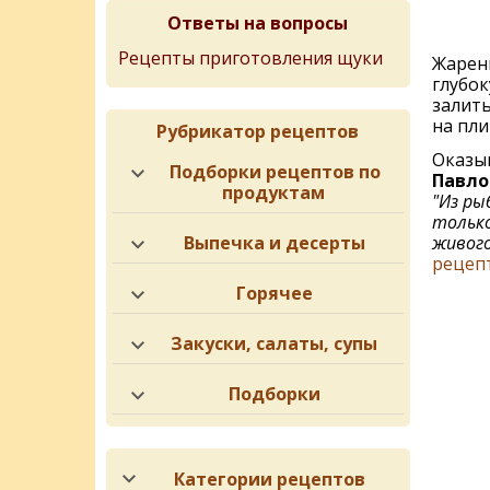
Ответы на вопросы
Рецепты приготовления щуки
Жарены
глубок
залить
на пли
Рубрикатор рецептов
Оказы
Подборки рецептов по
Павло
продуктам
"Из ры
только
Выпечка и десерты
живого
рецеп
Горячее
Закуски, салаты, супы
Подборки
Категории рецептов