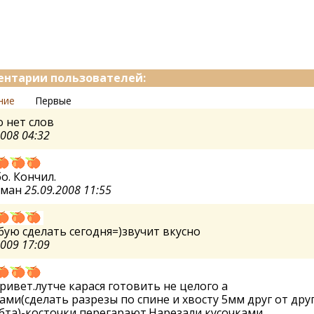
нтарии пользователей:
ние
Первые
 нет слов
2008 04:32
о. Кончил.
рман
25.09.2008 11:55
ую сделать сегодня=)звучит вкусно
2009 17:09
ривет.лутче карася готовить не целого а
ами(сделать разрезы по спине и хвосту 5мм друг от дру
бта)-косточки перегарают.Нарезали кусочками