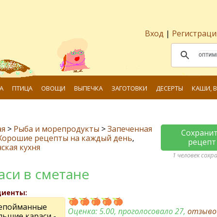
Вход
|
Регистраци
А
ПТИЦА
ОВОЩИ
ВЫПЕЧКА
ЗАГОТОВКИ
ДЕСЕРТЫ
КАШИ, 
ая
>
Рыба и морепродукты
>
Запеченная
Сохрани
Хорошие рецепты на каждый день
,
рецепт
ская кухня
1 человек сохр
аси в сметане
диенты:
епойманные
Оценка:
5.00
, проголосовало 27,
отзыв
льшие караси -