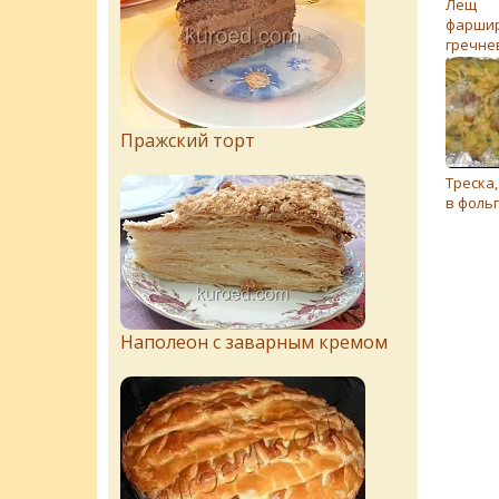
Лещ
фарши
гречне
Пражский торт
Треска
в фоль
Наполеон с заварным кремом