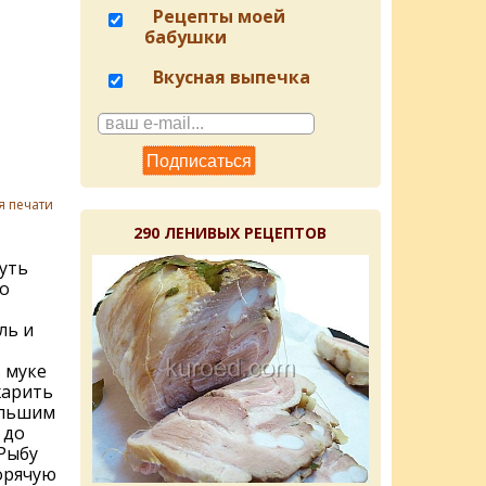
Рецепты моей
бабушки
Вкусная выпечка
я печати
290 ЛЕНИВЫХ РЕЦЕПТОВ
уть
о
ль и
 муке
жарить
ольшим
 до
Рыбу
орячую