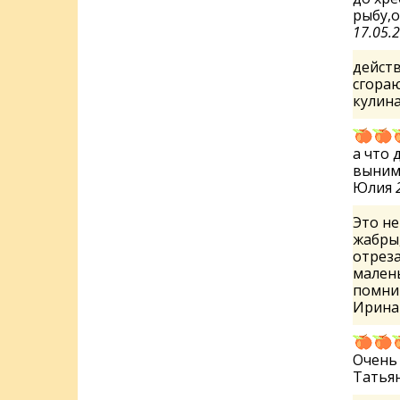
рыбу,о
17.05.
действ
сгораю
кулин
а что 
вынима
Юлия
Это не
жабры,
отреза
мален
помнит
Ирин
Очень 
Татья