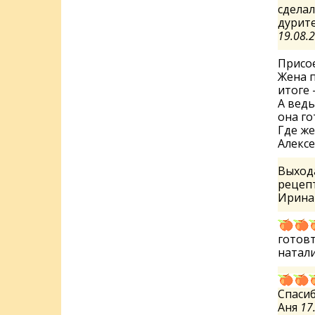
сделал
дурит
19.08.
Присое
Жена п
итоге 
А ведь
она го
Где же
Алекс
Выхода
рецепт
Ирин
готовт
натал
Спасиб
Аня
17