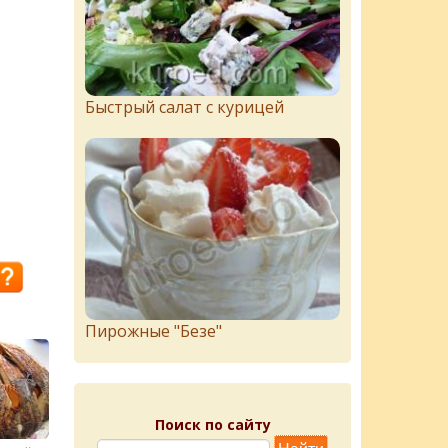
Быстрый салат с курицей
Пирожныe "Бeзe"
Поиск по сайту