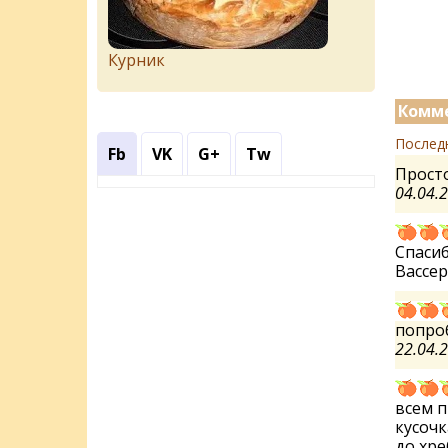
Курник
Комме
Послед
Fb
VK
G+
Tw
Просто
04.04.
Спасиб
Вассе
попроб
22.04.
всем п
кусочк
до хре