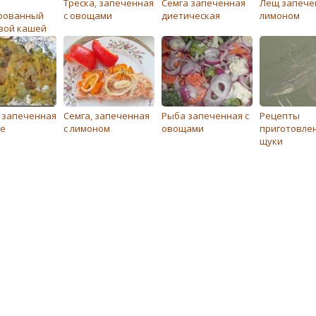
Треска, запеченная
Семга запеченная
Лещ запече
рованный
с овощами
диетическая
лимоном
вой кашей
, запеченная
Семга, запеченная
Рыба запеченная с
Рецепты
ге
с лимоном
овощами
приготовле
щуки