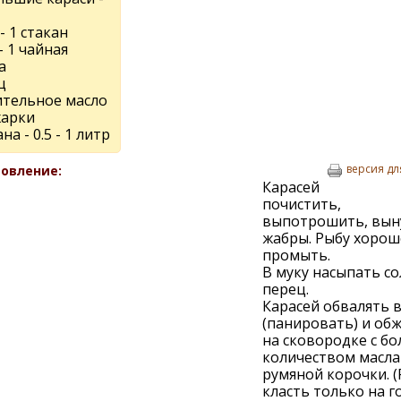
- 1 стакан
- 1 чайная
а
ц
ительное масло
жарки
на - 0.5 - 1 литр
версия дл
овление:
Карасей
почистить,
выпотрошить, вын
жабры. Рыбу хорош
промыть.
В муку насыпать со
перец.
Карасей обвалять в
(панировать) и об
на сковородке с б
количеством масла
румяной корочки. (
класть только на г