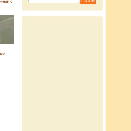
нный с
ния