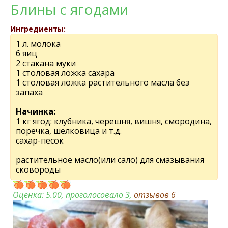
Блины с ягодами
Ингредиенты:
1 л. молока
6 яиц
2 стакана муки
1 столовая ложка сахара
1 столовая ложка раститeльного масла без
запаха
Начинка:
1 кг ягод: клубника, черешня, вишня, смородина,
поречка, шелковица и т.д.
сахар-песок
раститeльноe масло(или сало) для смазывания
сковороды
Оценка:
5.00
, проголосовало 3,
отзывов
6