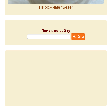
Пирожныe "Бeзe"
Поиск по сайту