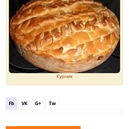
Курник
Fb
VK
G+
Tw