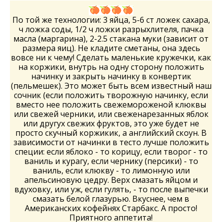
По той же технологии: 3 яйца, 5-6 ст ложек сахара,
ч ложка соды, 1/2 ч ложки разрыхлителя, пачка
масла (маргарина), 2-2.5 стакана муки (зависит от
размера яиц). Не кладите сметаны, она здесь
вовсе ни к чему! Сделать маленькие кружечки, как
на коржики, внутрь на одну сторону положить
начинку и закрыть начинку в конвертик
(пельмешек). Это может быть всем известный наш
сочник (если положить творожную начинку, если
вместо нее положить свежемороженой клюквы
или свежей черники, или свеженарезанных яблок
или другух свежих фруктов, это уже будет не
просто скучный коржикик, а английский скоун. В
зависимости от начинки в тесто лучше положить
специи: если яблоко - то корицу, если творог - то
ваниль и курагу, если чернику (персики) - то
ваниль, если клюкву - то лимонную или
апельсиновую цедру. Верх смазать яйцом и
вдуховку, или уж, если гулять, - то после выпечки
смазать белой глазурью. Вкуснее, чем в
Американских кофейнях Старбакс. А просто!
Приятного аппетита!