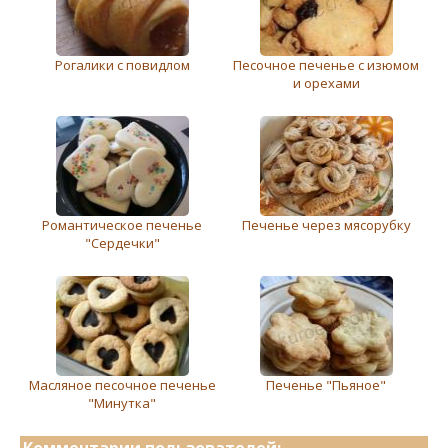
Рогалики с повидлом
Песочное печенье с изюмом
и орехами
Романтическое печенье
Печенье через мясорубку
"Сердечки"
Масляное песочное печенье
Печенье "Пьяное"
"Минутка"
Комментарии пользователей: