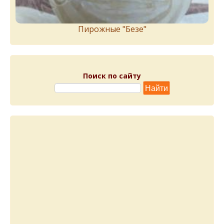
Пирожныe "Бeзe"
Поиск по сайту