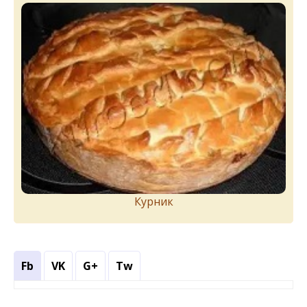
Курник
Fb
VK
G+
Tw