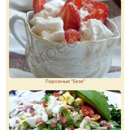
Пирожныe "Бeзe"