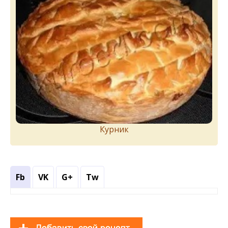
Курник
Fb
VK
G+
Tw