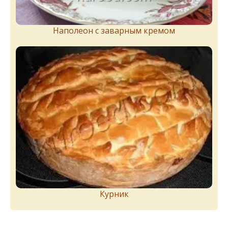
Наполеон с заварным кремом
Курник