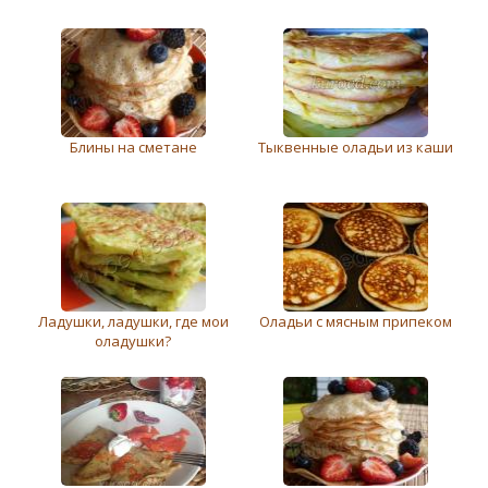
Блины на сметане
Тыквенные оладьи из каши
Ладушки, ладушки, где мои
Оладьи с мясным припеком
оладушки?