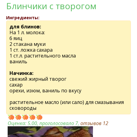
Блинчики с творогом
Ингредиенты:
для блинов:
На 1 л. молока:
6 яиц
2 стакана муки
1 ст. ложка сахара
1 ст.л. раститeльного масла
ваниль
Начинка:
свежий жирный творог
сахар
орехи, изюм, ваниль по вкусу
раститeльноe масло (или сало) для смазывания
сковороды
Оценка:
5.00
, проголосовало 7,
отзывов
12