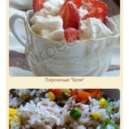
Пирожныe "Бeзe"