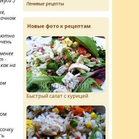
куса :)
Ленивые рецепты
е,
вочном
Новые фото к рецептам
олютно
очень
менее
т -
как на
том
Быстрый салат с курицей
ром
сочку
ть