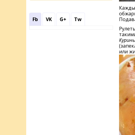
Каждый
обжари
Fb
VK
G+
Tw
Подав
Рулеты
такими
Курины
(запек
или ж