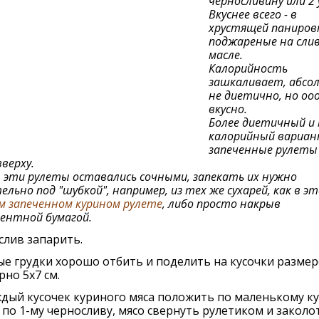
черносливину или 2 у
Вкуснее всего - в
хрустящей панировк
поджареные на сли
масле.
Калорийность
зашкаливает, абс
не диетично, но оо
вкусно.
Более диетичный и 
калорийный вариан
запеченные рулеты 
верху.
эти рулеты оставались сочными, запекать их нужно
ельно под "шубкой", например, из тех же сухарей, как в э
 запеченном курином рулете
, либо просто накрыв
ентной бумагой.
лив запарить.
е грудки хорошо отбить и поделить на кусочки разме
но 5х7 см.
дый кусочек куриного мяса положить по маленькому ку
 по 1-му черносливу, мясо свернуть рулетиком и заколо