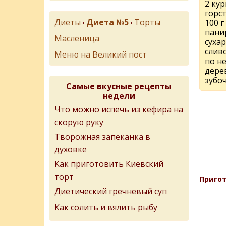
2 ку
горс
Диеты
Диета №5
Торты
100 г
•
•
пани
Масленица
суха
слив
Меню на Великий пост
по н
дере
зубо
Самые вкусные рецепты
недели
Что можно испечь из кефира на
скорую руку
Творожная запеканка в
духовке
Как приготовить Киевский
торт
Пригот
Диетический гречневый суп
Как солить и вялить рыбу