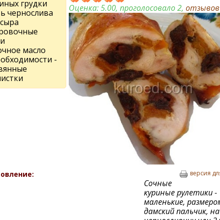
риных грудки
Оценка:
5.00
, проголосовало 2,
отзыво
ть чернослива
 сыра
ровочные
ри
очное масло
еобходимости -
вянные
чистки
версия дл
овление:
Сочные
куриные рулетики -
маленькие, размеро
дамский пальчик, на