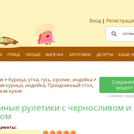
Вход
|
Регистраци
А
ПТИЦА
ОВОЩИ
ВЫПЕЧКА
ЗАГОТОВКИ
ДЕСЕРТЫ
КАШИ, 
ая
>
Курица, утка, гусь, кролик, индейка
>
Сохрани
я курица, индейка
,
Праздничный стол
,
рецепт
кая кухня
1 человек сохр
иные рулетики с черносливом и
ром
диенты: