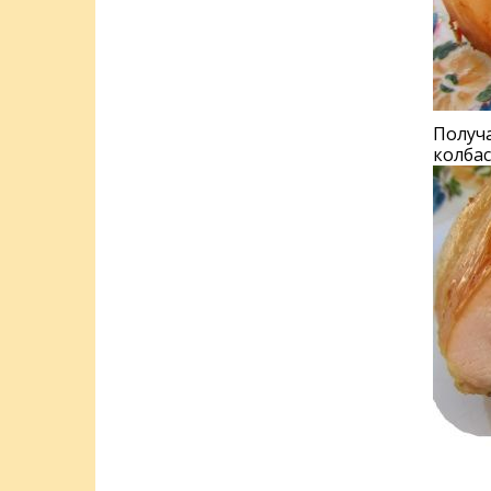
Получа
колбас