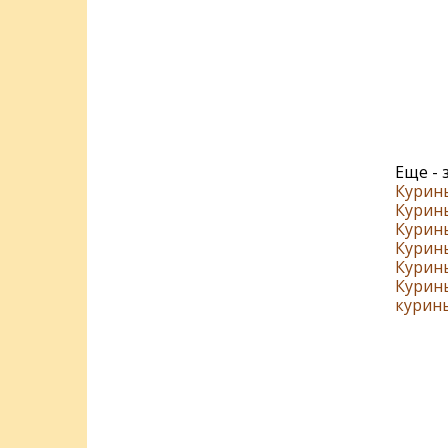
Еще - 
Курин
Курины
Курины
Курины
Курин
Курины
курин