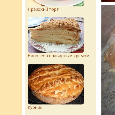
Пражский торт
Наполеон с заварным кремом
Курник