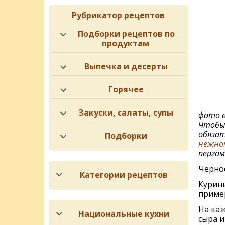
Рубрикатор рецептов
Подборки рецептов по
продуктам
Выпечка и десерты
Горячее
Закуски, салаты, супы
фото в
Чтобы 
обязат
Подборки
нежном
пергам
Чернос
Категории рецептов
Курины
пример
На каж
Национальные кухни
сыра и