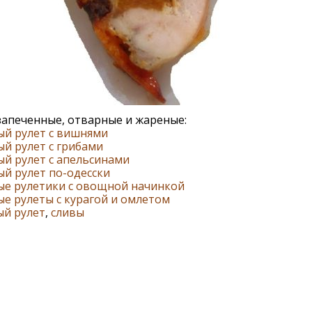
запеченные, отварные и жареные:
ый рулет с вишнями
й рулет с грибами
й рулет с апельсинами
й рулет по-одесски
ые рулетики с овощной начинкой
е рулеты с курагой и омлетом
ый рулет
,
сливы