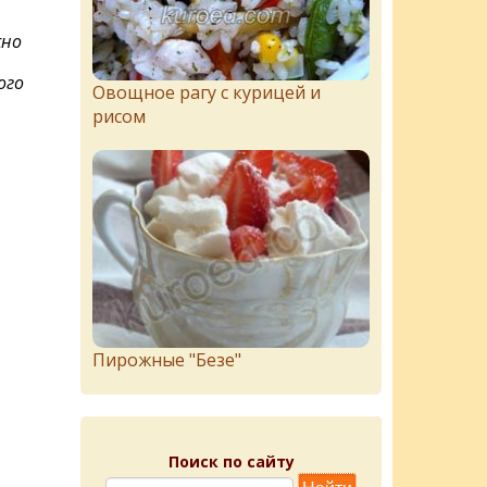
жно
ого
Овощное рагу с курицей и
рисом
Пирожныe "Бeзe"
Поиск по сайту