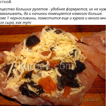
сткой.
щество больших рулетов - удобнее формуются, их не ну
закалывать, да и начинки помещается намного больше.
роме 1 черносливины, поместится еще и курага и много-мн
о сыра, как тут: