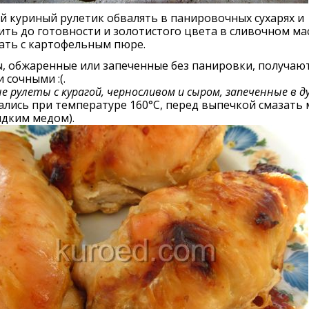
 куриный рулетик обвалять в панировочных сухарях и
ть до готовности и золотистого цвета в сливочном мас
ать с картофельным пюре.
, обжаренные или запеченные без панировки, получают
 сочными :(.
е рулеты с курагой, черносливом и сыром, запеченные в д
ались при температуре 160°С, перед выпечкой смазать
идким медом).