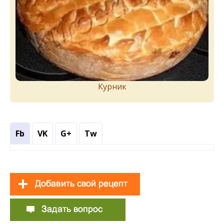
Курник
Fb
VK
G+
Tw