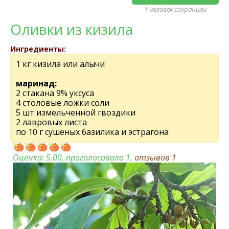
1 человек сохранили
Оливки из кизила
Ингредиенты:
1 кг кизила или алычи
маринад:
2 стакана 9% уксуса
4 столовые ложки соли
5 шт измельченной гвоздики
2 лавровых листа
по 10 г сушеных базилика и эстрагона
Оценка:
5.00
, проголосовало 1,
отзывов
1