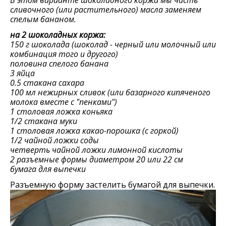
В этом варианте шоколадного коржа мы часть
сливочного (или растительного) масла заменяем
спелым бананом.
на 2 шоколадных коржа:
150 г шоколада (шоколад - черный или молочный или
комбинация того и другого)
половина спелого банана
3 яйца
0.5 стакана сахара
100 мл нежирных сливок (или базарного кипяченого
молока вместе с "пенками")
1 столовая ложка коньяка
1/2 стакана муки
1 столовая ложка какао-порошка (с горкой)
1/2 чайной ложки соды
четверть чайной ложки лимонной кислоты
2 разъемные формы диаметром 20 или 22 см
бумага для выпечки
Разъемную форму застелить бумагой для выпечки.