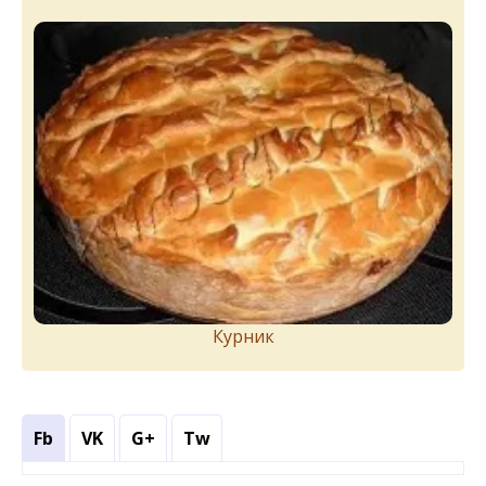
Курник
Fb
VK
G+
Tw