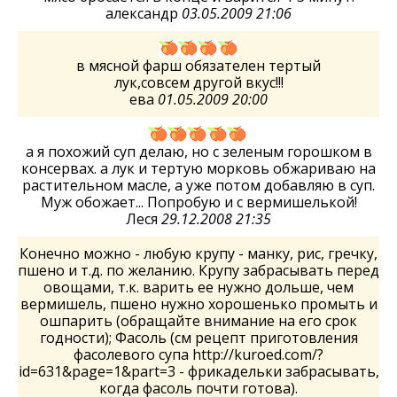
александр
03.05.2009 21:06
в мясной фарш обязателен тертый
лук,совсем другой вкус!!!
ева
01.05.2009 20:00
а я похожий суп делаю, но с зеленым горошком в
консервах. а лук и тертую морковь обжариваю на
растительном масле, а уже потом добавляю в суп.
Муж обожает... Попробую и с вермишелькой!
Леся
29.12.2008 21:35
Конечно можно - любую крупу - манку, рис, гречку,
пшено и т.д. по желанию. Крупу забрасывать перед
овощами, т.к. варить ее нужно дольше, чем
вермишель, пшено нужно хорошенько промыть и
ошпарить (обращайте внимание на его срок
годности); Фасоль (см рецепт приготовления
фасолевого супа http://kuroed.com/?
id=631&page=1&part=3 - фрикадельки забрасывать,
когда фасоль почти готова).