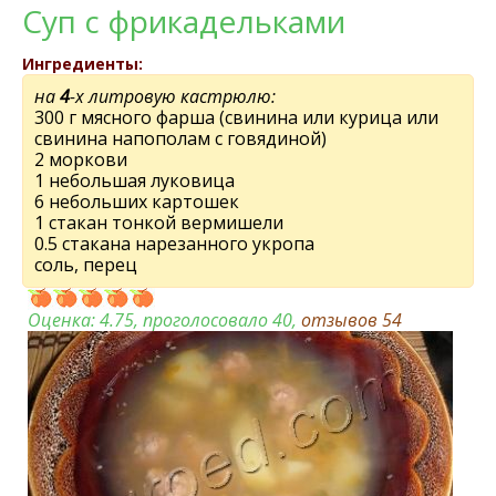
Суп с фрикадельками
Ингредиенты:
на
4
-х литровую кастрюлю:
300 г мясного фарша (свинина или курица или
свинина напополам с говядиной)
2 моркови
1 небольшая луковица
6 небольших картошек
1 стакан тонкой вермишели
0.5 стакана нарезанного укропа
соль, перец
Оценка:
4.75
, проголосовало 40,
отзывов
54