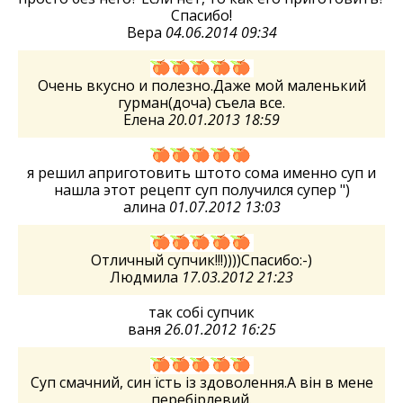
Спасибо!
Вера
04.06.2014 09:34
Очень вкусно и полезно.Даже мой маленький
гурман(доча) съела все.
Елена
20.01.2013 18:59
я решил априготовить штото сома именно суп и
нашла этот рецепт суп получился супер ")
алина
01.07.2012 13:03
Отличный супчик!!!))))Спасибо:-)
Людмила
17.03.2012 21:23
так собі супчик
ваня
26.01.2012 16:25
Суп смачний, син їсть із здоволення.А він в мене
перебірлевий.