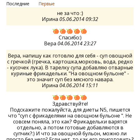
Последние
Первые
не за что :)
Ирина
05.06.2014 09:32
Спасибо:)
Вера
04.06.2014 23:27
Вера, напишу как готовлю для себя - суп овощной
с гречкой (гречка, картошка,морковь, вода, редко
- кусочек лука). В тарелку супа добавляю отварные
куриные фрикадельки. "На овощном бульоне" -
это значит суп без мясного навара.
Ирина
04.06.2014 15:11
Здравствуйте!
Подскажите пожалуйста, для диеты N5, пишется
что "суп с фрикаделями на овощном бульоне ". Не
совсем поняла, это как? Фрикадельки варятся
отдельно, а потом готовые добавляются в
супчик?:) И что за овощной бульон, можно ли
просто без него? Если нет, то как его приготовить?