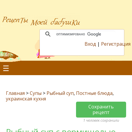
Вход
|
Регистрация
☰
Главная
>
Супы
>
Рыбный суп
,
Постные блюда
,
украинская кухня
Сохранить
рецепт
1 человек сохранили
Рыбный суп с вермишелью