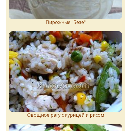
Пирожныe "Бeзe"
Овощное рагу с курицей и рисом