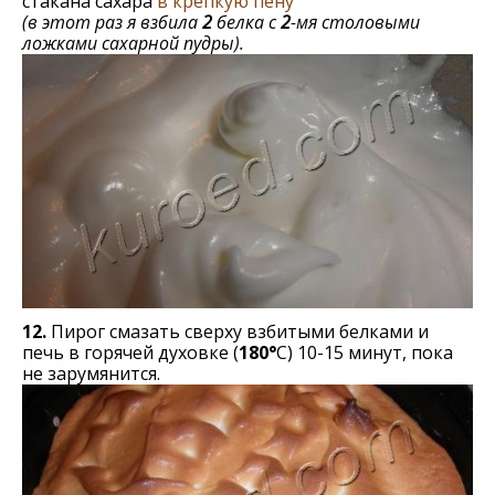
стакана сахара
в крепкую пену
(в этот раз я взбила
2
белка с
2
-мя столовыми
ложками сахарной пудры).
12.
Пирог смазать сверху взбитыми белками и
печь в горячей духовке (
180°
С) 10-15 минут, пока
не зарумянится.