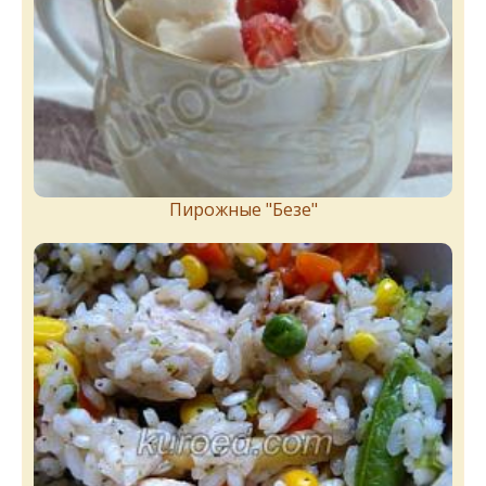
Пирожныe "Бeзe"