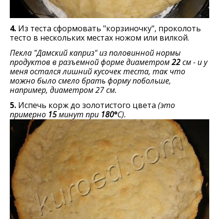
4.
Из теста сформовать "корзиночку", проколоть
тесто в нескольких местах ножом или вилкой.
Пекла "Дамский каприз" из половинной нормы
продуктов в разъемной форме диаметром
22
см - и у
меня остался лишний кусочек теста, так что
можно было смело брать форму побольше,
например, диаметром 27 см.
5.
Испечь корж до золотистого цвета
(это
примерно
15
минут при
180
°
С).