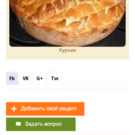
Курник
Fb
VK
G+
Tw