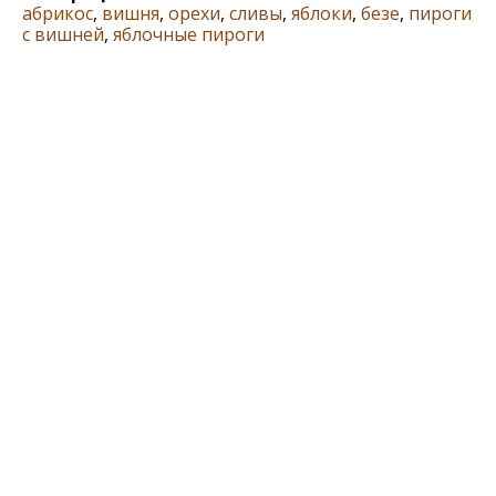
абрикос
,
вишня
,
орехи
,
сливы
,
яблоки
,
безе
,
пироги
с вишней
,
яблочные пироги