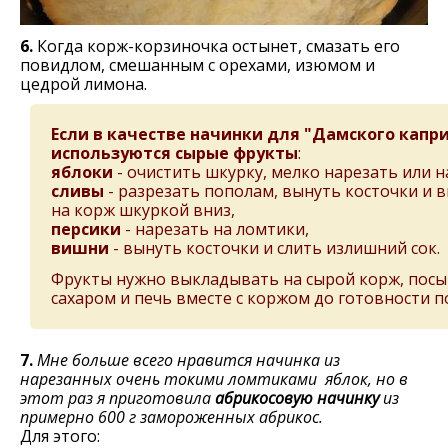
6.
Когда корж-корзиночка остынет, смазать его
повидлом, смешанным с орехами, изюмом и
цедрой лимона.
Если в качестве начинки для "Дамского капр
используются сырые фрукты
:
яблоки
- очистить шкурку, мелко нарезать или н
сливы
- разрезать пополам, вынуть косточки и
на корж шкуркой вниз,
персики
- нарезать на ломтики,
вишни
- вынуть косточки и слить излишний сок.
Фрукты нужно выкладывать на сырой корж, пос
сахаром и печь вместе с коржом до готовности п
7.
Мне больше всего нравится начинка из
нарезанных очень токими ломтиками яблок, но в
этот раз я приготовила
абрикосовую начинку
из
примерно 600 г замороженных абрикос.
Для этого: