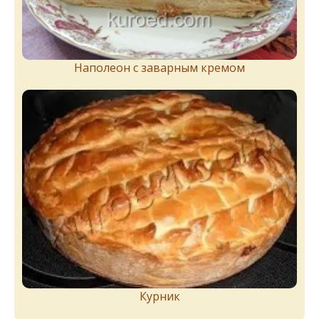
Наполеон с заварным кремом
Курник