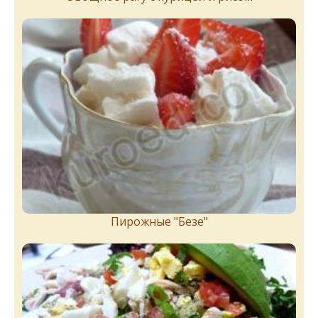
Пирожныe "Бeзe"