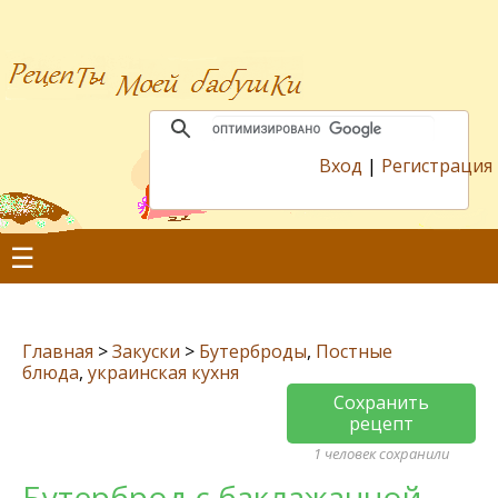
Вход
|
Регистрация
☰
Главная
>
Закуски
>
Бутерброды
,
Постные
блюда
,
украинская кухня
Сохранить
рецепт
1 человек сохранили
Бутерброд с баклажанной