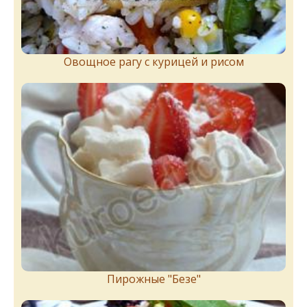
Овощное рагу с курицей и рисом
Пирожныe "Бeзe"