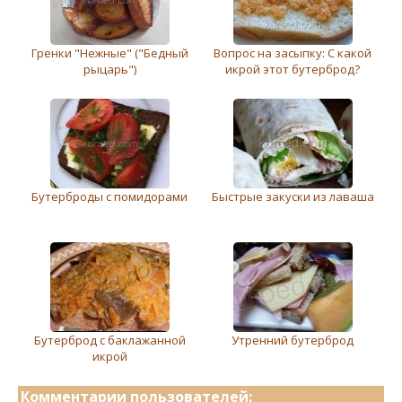
Гренки "Нежные" ("Бедный
Вопрос на засыпку: С какой
рыцарь")
икрой этот бутерброд?
Бутерброды с помидорами
Быстрые закуски из лаваша
Бутерброд с баклажанной
Утренний бутерброд
икрой
Комментарии пользователей: