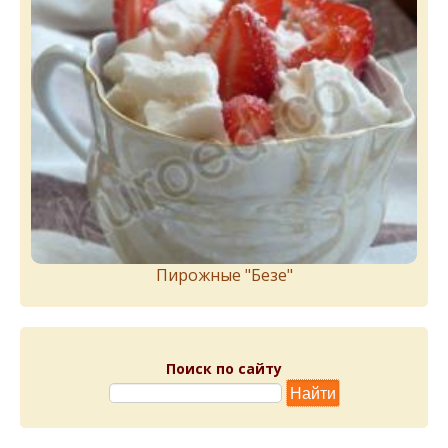
Пирожныe "Бeзe"
Поиск по сайту