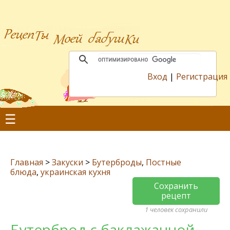
Вход
|
Регистрация
☰
Главная
>
Закуски
>
Бутерброды
,
Постные
блюда
,
украинская кухня
Сохранить
рецепт
1 человек сохранили
Бутерброд с баклажанной