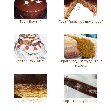
Торт "Баунті"
Торт "Грильяж в шоколаде"
Торт "Князь Олег"
Пирог "Бедный студент" на
молоке
Пирог "Жербо"
Торт "Поцелуй негра"