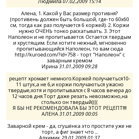
Людмила
07.02.2009 15:14
Алена, 1. Какой у Вас размер противня?
(противень должен быть большой, где-то 60х60
см, тогда как раз получается 6 коржей). 2. Коржи
нужно ОЧЕНЬ тонко раскатывать. 3. Этот
Наполеон и не пропитывается. Остается твердым
и хрустящим. Если хотите нежный, мгновенно
пропитывающийся Наполеон, то вам сюда
http://kuroed.com/?id=758 - торт "Наполеон" с
заварным кремом
Ирина
31.01.2009 09:28
рецепт хромает немного.Коржей получаеться10-
11 штук,а не 6,и коржи получаються ужасно
твердые,хотя и пропитывался с 8 часов вечера до
12 часов дня.Торт даже резать невозможно,на
столько он твердый((((
Я БЫ НЕ РЕКОМЕНДОВАЛА БЫ ЭТОТ РЕЦЕПТ!!!!
АЛЕНА
31.01.2009 00:05
Заварной крем - да, сгушёнка это простите уже не
торт, а фиг знает что ...
Алхимик
29.01.2009 01:37