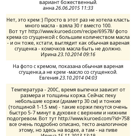
вариант божественный.
анна
26.06.2015 11:33
Нет, это крем :) Просто в этот раз не хотела класть
много масла - взяла 30 г вместо 100.
Вот тут http://www.kuroed.com/recipe/69578/ фото
крема со сгущенкой с большим количеством масла
- и он тоже, кстати, выглядит как обычная вареная
сгущенка - комочков масла быть не должно.
Ирина
23.10.2014 09:16
На фото с кремом, показана обычная вареная
сгущенка,а не крем -масло со сгущенкой.
Евгения
23.10.2014 04:03
Температура - 200С, время выпечки зависит от
размера и толщины коржа. Сейчас пеку
небольшие коржи (диаметр 30 см) и тонкие
(толщиной 1-1.5 мм) - такие коржи пекутся очень
быстро 5-7 минут в духовке с верхним и нижним
подогревом. Вот тут http://www.kuroed.com/?id=758
все очень подробно описано, тесто аналогичное
этому, но здесь на водке, а там - на пиве
Ирина
15.11.2013 13:19