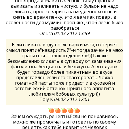
сковорода добавить чеснок , воду с фасоли
выливать и заливать чистую, и бульон не надо
сливать, просто варить на медленном огне и
снять во время пенку, это я вам как повар , в
особенности для мужчин поясняю , чтоб легче было
разобраться
Ольга
01.03.2012 13:59
Если сливать воду после варки мяса,то теряет
смысл понятие"наваристый"-и тогда зачем на мясо
тратиться -толокно дешевле!))Так же
безсмысленно сливать в суп воду от замачивания
фасоли-она бесцветна и безвкусна.А вот лучок
будет гораздо более пикантным во вкусе
представлен,если его спассеровать.Ложка
томатной пасты тоже придаст и вкусовой и
эстетический оттенок!Приятного аппетита
любителям бобовых культур!)))
Toly K
04.02.2012 12:01
Зачем осуждать рецепты.Если не понравилось
можно же промолчать и готовить по своему
рецепту,как тебе нравиться.Человек