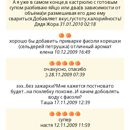
А я уже в самом конце,в кастрюлю с готовым
супом разбиваю яйцо или два(в зависимости от
объёма)и размешивая его даю ему
свариться.Добавляет вкус,густоту,калорийность!
Дядя Жора
31.01.2010 02:18
хорошо бы добавить приварке фасоли корешки
(сельдерей петрушка) отличный аромат
елена
10.12.2009 16:49
оч.вкусно, спасибо
;)
28.11.2009 07:39
эээ...без зажарки?Мне кажется постновато
будет...на похлебку похоже...И хачем добовлять
воду с фасоли?
Таша
17.11.2009 12:39
супер
настя
12.11.2009 11:59