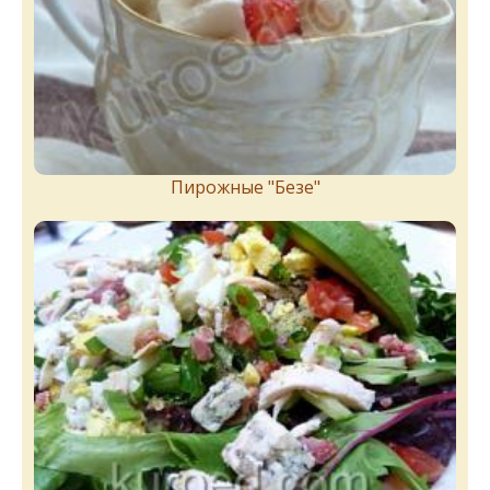
Пирожныe "Бeзe"