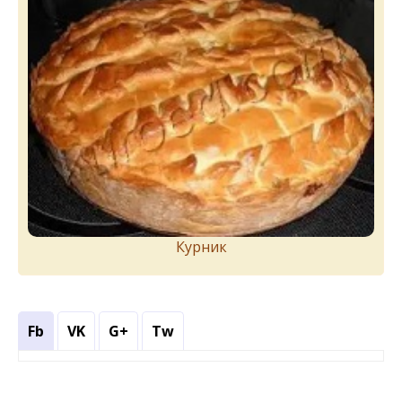
Курник
Fb
VK
G+
Tw