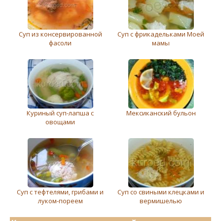
Суп из консервированной
Суп с фрикадельками Моей
фасоли
мамы
Куриный суп-лапша с
Мексиканский бульон
овощами
Суп с тефтелями, грибами и
Суп со свиными клецками и
луком-пореем
вермишелью