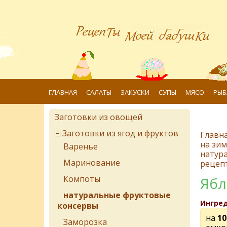
ГЛАВНАЯ
САЛАТЫ
ЗАКУСКИ
СУПЫ
МЯСО
РЫБ
Заготовки из овощей
Заготовки из ягод и фруктов
Главн
на зим
Варенье
натур
Маринование
рецеп
Компоты
Ябл
натуральные фруктовые
Ингре
консервы
на
1
Заморозка