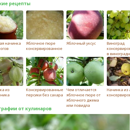
жие рецепты
ая начинка
Яблочное пюре
Яблочный уксус
Виноград
рогов
консервированное
консервиро
в виноград
соке
ка из
Консервированные
Чем отличается
Начинка из
вника
персики без сахара
яблочное пюре от
консервиро
яблочного джема
или повидла
графии от кулинаров