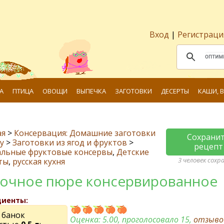
Вход
|
Регистраци
А
ПТИЦА
ОВОЩИ
ВЫПЕЧКА
ЗАГОТОВКИ
ДЕСЕРТЫ
КАШИ, 
ая
>
Консервация: Домашние заготовки
Сохрани
у
>
Заготовки из ягод и фруктов
>
рецепт
альные фруктовые консервы
,
Детские
3 человек сохр
ты
,
русская кухня
очное пюре консервированное
диенты:
0
банок
Оценка:
5.00
, проголосовало 15,
отзыв