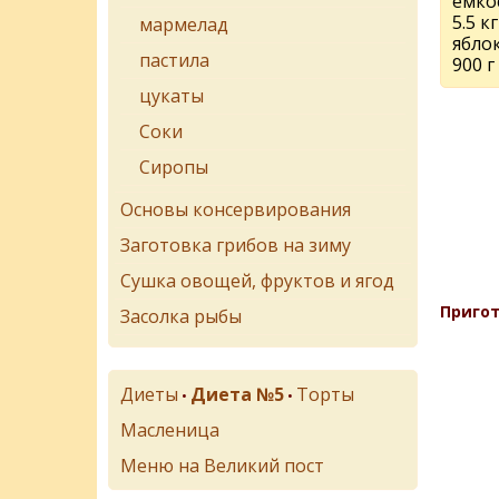
емко
5.5 
мармелад
ябло
пастила
900 г
цукаты
Соки
Сиропы
Основы консервирования
Заготовка грибов на зиму
Сушка овощей, фруктов и ягод
Пригот
Засолка рыбы
Диеты
Диета №5
Торты
•
•
Масленица
Меню на Великий пост