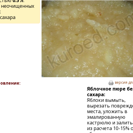
стью
0.5 л
:
кг неочищенных
к
 сахара
версия дл
овление:
Яблочное пюре бе
сахара:
Яблоки вымыть,
вырезать поврежд
места, уложить в
эмалированную
кастрюлю и залить
из расчета 10-15% 