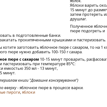
яблок.
Яблоки варить око
15 минут до размяг
затем протереть и
друшлаг.
Полученное яблоч
пюре подогреть и
овать в подготовленные банки.
 закатать прокипяченными крышками и пастеризовать.
ы хотите заготовить яблочное пюре с сахаром, то на 1 к
ого пюре нужно добавить 100-150 г сахара.
ное пюре с сахаром
10-15 минут проварить, расфасова
и пастеризовать при температуре 85°C:
и емкостью 350 мл - 13 минут,
15 минут.
териалам книги
"Домашне консервування"
)
о вверху
- яблочное пюре в процессе варки.
ные пироги
,
яблоки