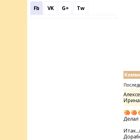
Fb
VK
G+
Tw
Комме
Послед
Алексе
Ирин
Делал 
Итак..
Дорабо