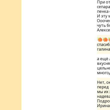
При от
сепара
пенка 
И эту 
Ооочен
чуть б
Алекс
спасиб
галин
а ещё 
вкусня
цельно
много
Нет, о
перед 
мы их 
надев
Подроб
Ирин