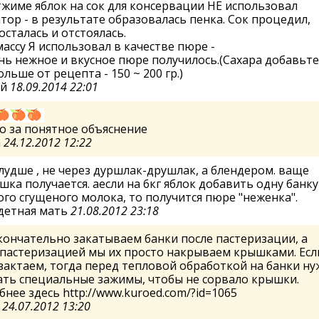
жиме яблок на сок для консервации НЕ использовал
тор - в результате образовалась пенка. Сок процедил,
осталась и отстоялась.
массу Я использовал в качестве пюре -
ь нежное и вкусное пюре получилось.(Сахара добавьте
ольше от рецепта - 150 ~ 200 гр.)
ей
18.09.2014 22:01
о за понятное объяснение
а
24.12.2012 12:22
лудше , не через дуршлак-друшлак, а блендером. ваще
шка получается. аесли на 6кг яблок добавить одну банку
го сгущеного молока, то получится пюре "неженка".
детная мать
21.08.2012 23:18
кончательно закатываем банки после пастеризации, а
пастеризацией мы их просто накрываем крышками. Есл
зактаем, тогда перед тепловой обработкой на банки н
ать специальные зажимы, чтобы не сорвало крышки.
нее здесь http://www.kuroed.com/?id=1065
а
24.07.2012 13:20