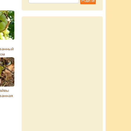
ванный
ном
 айвы
ванная