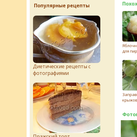
Похо
Популярные рецепты
Яблочн
для пи
Диетические рецепты с
фотографиями
Заправ
крыжо
Фото
Пражский торт