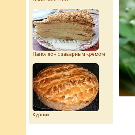
Наполеон с заварным кремом
Курник