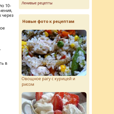
Ленивые рецепты
ло 10-
чения,
х через
Новые фото к рецептам
ное
г
ть в
Овощное рагу с курицей и
рисом