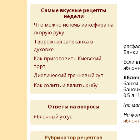
Самые вкусные рецепты
недели
Что можно испечь из кефира на
скорую руку
Творожная запеканка в
расфас
духовке
Банки
Как приготовить Киевский
Если в
торт
яблочн
Диетический гречневый суп
Яблоч
банки 
Как солить и вялить рыбу
баночк
0.5 л -
(по ма
Ответы на вопросы
На фот
Яблочный уксус
яблоч
Рубрикатор рецептов