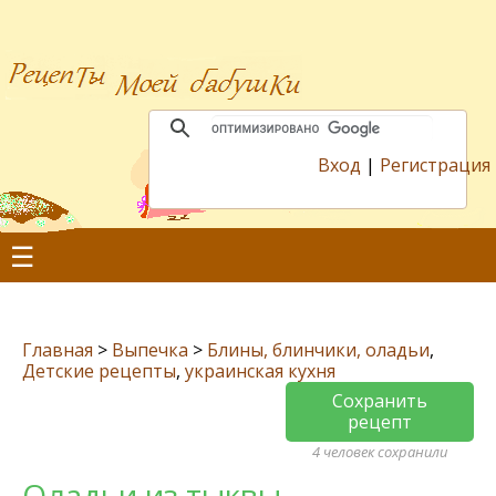
Вход
|
Регистрация
☰
Главная
>
Выпечка
>
Блины, блинчики, оладьи
,
Детские рецепты
,
украинская кухня
Сохранить
рецепт
4 человек сохранили
Оладьи из тыквы