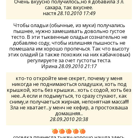
Очень вкуусно получилось,но я добавила 3 л.
сахара, так вкуснее.
настя
28.10.2010 17:49
Чтобы оладьи (обычные, из муки) получались
пышнее, нужно замешивать довольно густое
тесто. В эти тыквенные оладьи сознательно не
добавляю соду, чтобы излишняя пышность не
помешала им хорошо пропечься. Так что высоту
этих оладий (а также похожих на них кабачковых)
регулируете за счет густоты теста.
Ирина
28.09.2010 21:17
кто-то откройте мне секрет, почему у меня
никогда не поднимаються оладушки, хоть под
крышкой, хоть без крышки... хоть с содой, хоть без
нее...А если и подымуться, то сразу стухают, как
сниму,и получаеться жирная, непонятная масса!!!!
Зла не хватает...у менч не кефир, а простокваша
домашняя...
28.09.2010 20:38
соседка принесла тыкву-хорошо нашла здесь