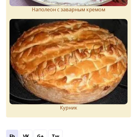
Наполеон с заварным кремом
Курник
Fb
VK
G+
Tw