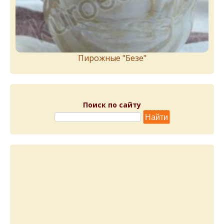
Пирожныe "Бeзe"
Поиск по сайту