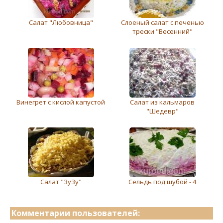
Салат "Любовница"
Слоеный салат с печенью
трески "Весенний"
Винегрет с кислой капустой
Салат из кальмаров
"Шедевр"
Салат "ЗуЗу"
Сельдь под шубой - 4
Комментарии пользователей: