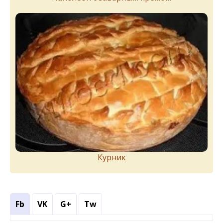
Курник
Fb
VK
G+
Tw