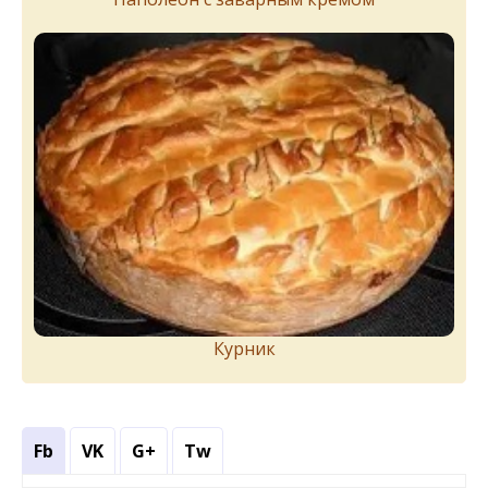
Курник
Fb
VK
G+
Tw