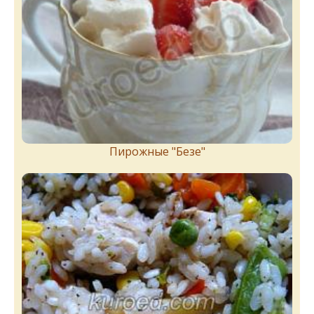
Пирожныe "Бeзe"