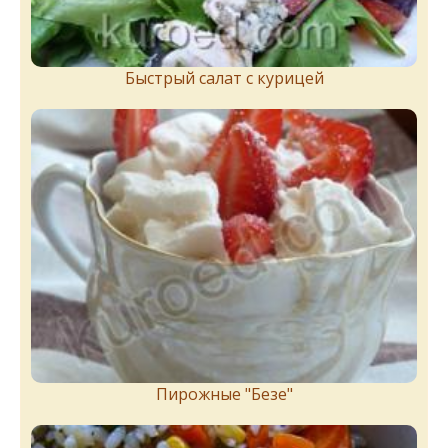
Быстрый салат с курицей
Пирожныe "Бeзe"