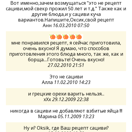
Вот именно,зачем возмущаться "это не рецепт
сациви,мой свекр прожил 50 лет и т.д." Также как и
другие блюда,и у сациви куча
вариантов.Напишите,Оксик,свой рецепт
Анн
16.03.2010 07:50
мне понравился рецепт, я сейчас приготовила,
очень вкусно! Я думаю, что способов
приготовления этого блюда много, так же, как и
борща....Готовьте! Очень вкусно!
27.02.2010 21:51
Это не сациви
Алла
11.02.2010 14:23
и грецкие орехи варить нельзя...
хХх
29.12.2009 22:38
никогда в сациви не добавляют взбитые яйца !!!
Марина
05.11.2009 13:23
Ну и? Oksik, где Ваш рецепт сациви?