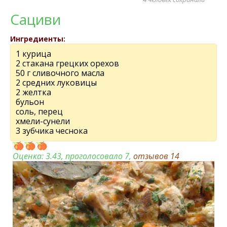
Сациви
Ингредиенты:
1 курица
2 стакана грецких орехов
50 г сливочного масла
2 средних луковицы
2 желтка
бульон
соль, перец
хмели-сунели
3 зубчика чеснока
Оценка:
3.43
, проголосовало 7,
отзывов
14