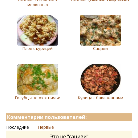
морковью
Плов с курицей
Сациви
Голубцы по-охотничьи
Курица с баклажанами
Комментарии пользователей:
Последние
Первые
Это не "сациви"