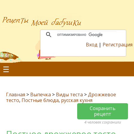
Вход
|
Регистрация
☰
Главная
>
Выпечка
>
Виды теста
>
Дрожжевое
тесто
,
Постные блюда
,
русская кухня
Сохранить
рецепт
4 человек сохранили
Постное дрожжевое тесто