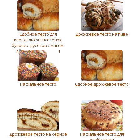
Сдобное тесто для
Дрожжевое тесто на пиве
крендельков, плетенок,
булочек, рулетов с маком,
яблоками, творогом и
орехами
Пасхальное тесто
Сдобное дрожжевое тесто
Дрожжевое тесто на кефире
Пасхальное тесто для
хлебопечки