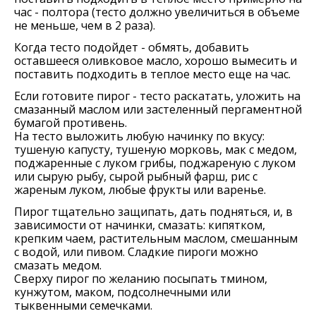
час - полтора (тесто должно увеличиться в объеме
не меньше, чем в 2 раза).
Когда тесто подойдет - обмять, добавить
оставшееся оливковое масло, хорошо вымесить и
поставить подходить в теплое место еще на час.
Если готовите пирог - тесто раскатать, уложить на
смазанный маслом или застеленный пергаментной
бумагой противень.
На тесто выложить любую начинку по вкусу:
тушеную капусту, тушеную морковь, мак с медом,
поджаренные с луком грибы, поджареную с луком
или сырую рыбу, сырой рыбный фарш, рис с
жареным луком, любые фрукты или варенье.
Пирог тщательно защипать, дать подняться, и, в
зависимости от начинки, смазать: кипятком,
крепким чаем, растительным маслом, смешанным
с водой, или пивом. Сладкие пироги можно
смазать медом.
Сверху пирог по желанию посыпать тмином,
кунжутом, маком, подсолнечными или
тыквенными семечками.