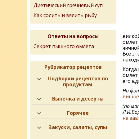
Диетический гречневый суп
Как солить и вялить рыбу
вилко
Ответы на вопросы
омлет 
Секрет пышного омлета
яичной
Все эт
находи
Рубрикатор рецептов
Когда 
омлет 
Подборки рецептов по
его вд
продуктам
На фот
вишне
Выпечка и десерты
(по ма
Л.И.Во
Горячее
на зав
Закуски, салаты, супы