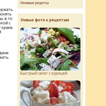
Ленивые рецепты
ержать
лонять
ы, в то
Новые фото к рецептам
укой с
 краев
й
едине
ожить
Быстрый салат с курицей