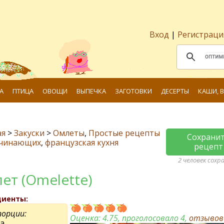
Вход
|
Регистраци
А
ПТИЦА
ОВОЩИ
ВЫПЕЧКА
ЗАГОТОВКИ
ДЕСЕРТЫ
КАШИ, 
ая
>
Закуски
>
Омлеты
,
Простые рецепты
Сохрани
ачинающих
,
французская кухня
рецепт
2 человек сохр
ет (Omelette)
диенты:
орции:
Оценка:
4.75
, проголосовало 4,
отзыво
а