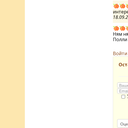
интер
18.09.
Ням н
Полл
Войти
Ост