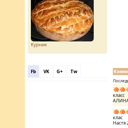
Курник
Fb
VK
G+
Tw
Комме
Послед
класс
АЛИН
клас
Настя