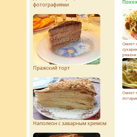
Похо
фотографиями
Омлет 
сухари
ряженк
помид
Пражский торт
Омлет 
лотари
Наполеон с заварным кремом