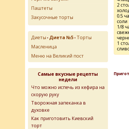
2 ст
Паштеты
холо
0.5 
Закусочные торты
соли
1/8 
свеж
Диеты
Диета №5
Торты
черн
•
•
1 ст
Масленица
слив
Меню на Великий пост
Самые вкусные рецепты
Пригот
недели
Что можно испечь из кефира на
скорую руку
Творожная запеканка в
духовке
Как приготовить Киевский
торт