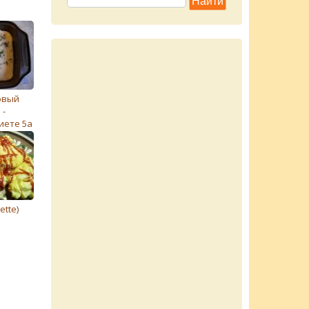
овый
 -
иете 5а
tte)