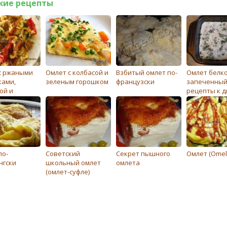
жие рецепты
с ржаными
Омлет с колбасой и
Взбитый омлет по-
Омлет белк
ками,
зеленым горошком
французски
запеченный
ой и
рецепты к д
орами
по-
Советский
Секрет пышного
Омлет (Omele
нгски
школьный омлет
омлета
(омлет-суфле)