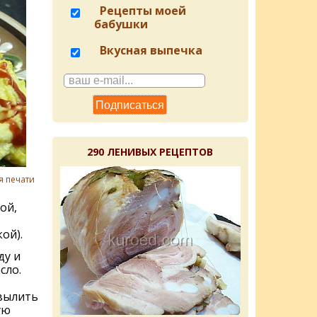
Рецепты моей
бабушки
Вкусная выпечка
290 ЛЕНИВЫХ РЕЦЕПТОВ
я печати
ой,
ой).
ду и
сло.
 вылить
ую