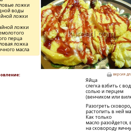
оловые ложки
дной воды
чайной ложки
чайной ложки
емолотого
ого перца
оловая ложка
очного масла
версия дл
овление:
Яйца
слегка взбить с вод
солью и перцем
(венчиком или вилк
Разогреть сковоро
растопить в ней ма
Как только
масло разойдется,
на сковороду яичн