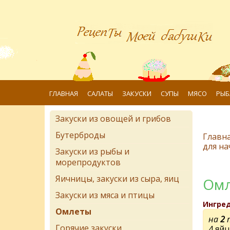
ГЛАВНАЯ
САЛАТЫ
ЗАКУСКИ
СУПЫ
МЯСО
РЫБ
Закуски из овощей и грибов
Бутерброды
Главн
для н
Закуски из рыбы и
морепродуктов
Яичницы, закуски из сыра, яиц
Омл
Закуски из мяса и птицы
Ингре
Омлеты
на
2
п
Горячие закуски
4 яйц