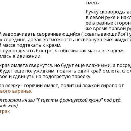
смесь.
Ручку сковороды д
в левой руке и нак
ее в разные сторон
же время правой р
й заворачивать сворачивающийся ("схватывающийся") у
к середине, давая возможность несвернувшейся жидко
 массе подтекать к краям.
о нужно делать быстро, чтобы яичная масса все время
лась в движении.
края омлета свернутся, но будут еще влажными, а поср
будет еще полужидким, поднять один край омлета, сл
вое и сдвинуть на подогретую тарелку.
о вверху
- горячий омлет, политый ложкой сиропа от
вого варенья
.
териалам книги
"Рецепты французской кухни" под ред.
робьева
)
трак