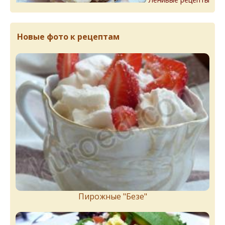
Новые фото к рецептам
Пирожныe "Бeзe"