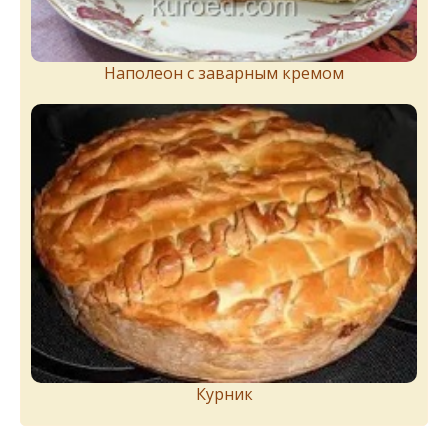
Наполеон с заварным кремом
Курник