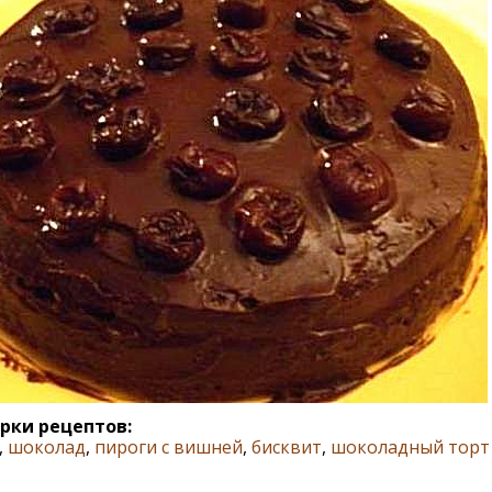
рки рецептов:
,
шоколад
,
пироги с вишней
,
бисквит
,
шоколадный торт