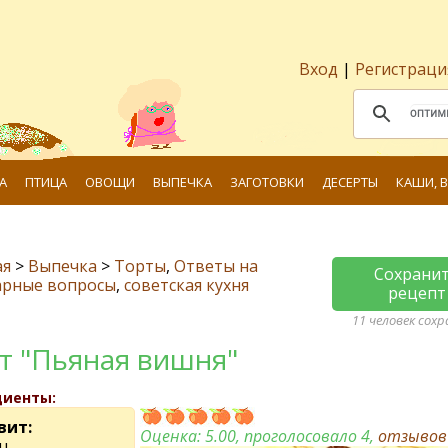
Вход
|
Регистраци
А
ПТИЦА
ОВОЩИ
ВЫПЕЧКА
ЗАГОТОВКИ
ДЕСЕРТЫ
КАШИ, 
ая
>
Выпечка
>
Торты
,
Ответы на
Сохрани
арные вопросы
,
советская кухня
рецепт
11 человек сох
т "Пьяная вишня"
диенты:
вит:
Оценка:
5.00
, проголосовало 4,
отзыво
ц