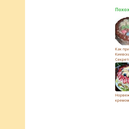
Похо
Как пр
Киевск
Cекрет
выпечк
для Ки
торта
Норвеж
кремом