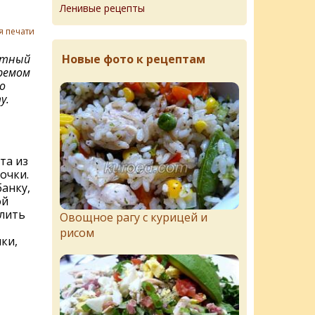
Ленивые рецепты
я печати
Новые фото к рецептам
итный
ремом
о
у.
та из
очки.
анку,
ой
алить
Овощное рагу с курицей и
рисом
ки,