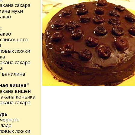
такана сахара
кана муки
какао
:
какао
 сливочного
а
оловых ложки
ка
такана сахара
а
г ванилина
ная вишня"
такана вишен
такана коньяка
такана сахара
урь
 черного
лада
оловых ложки