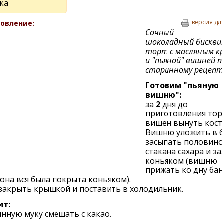
ка
версия дл
овление:
Сочный
шоколадный бискв
торт с масляным к
и "пьяной" вишней п
старинному рецепт
Готовим "пьяную
вишню":
за
2
дня до
приготовления тор
вишен вынуть кост
Вишню уложить в б
засыпать половин
стакана сахара и з
коньяком (вишню
прижать ко дну бан
она вся была покрыта коньяком).
закрыть крышкой и поставить в холодильник.
ит:
нную муку смешать с какао.