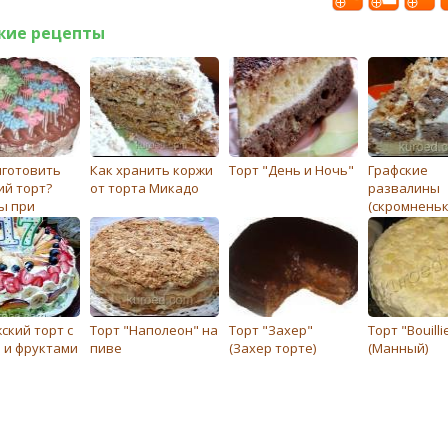
жие рецепты
иготовить
Как хранить коржи
Торт "День и Ночь"
Графские
ий торт?
от торта Микадо
развалины
ы при
(скромненьк
е коржей
евского
ский торт с
Торт "Наполеон" на
Торт "Захер"
Торт "Вouilli
 и фруктами
пиве
(Захер торте)
(Манный)