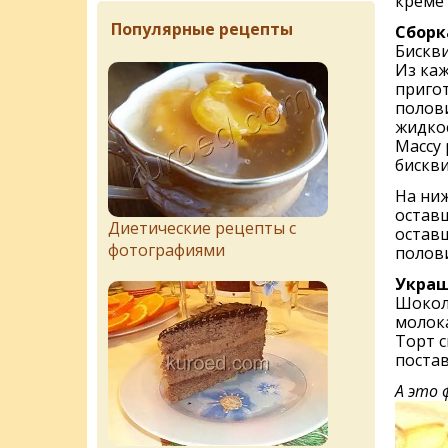
креме 
Популярные рецепты
Сборк
Бискви
Из каж
пригот
полови
жидкос
Массу 
бискви
На ни
оставш
Диетические рецепты с
остав
фотографиями
полови
Украш
Шокола
молока
Торт с
постав
А это 