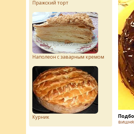
Пражский торт
Наполеон с заварным кремом
Подбо
Курник
вишня