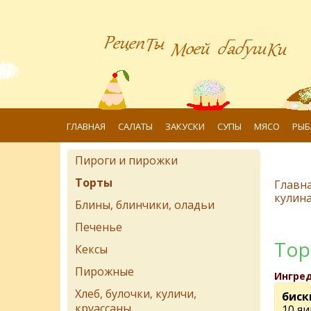
ГЛАВНАЯ
САЛАТЫ
ЗАКУСКИ
СУПЫ
МЯСО
РЫБ
Пироги и пирожки
Торты
Главн
кулин
Блины, блинчики, оладьи
Печенье
Тор
Кексы
Пирожные
Ингре
Хлеб, булочки, куличи,
биск
круассаны
10 яи