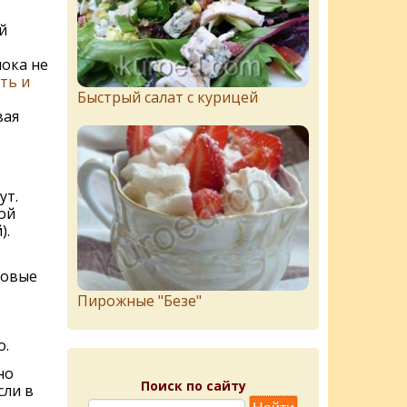
й
пока не
ть и
Быстрый салат с курицей
вая
ут.
ой
).
ловые
Пирожныe "Бeзe"
о.
но
Поиск по сайту
сли в