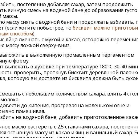
збить, постепенно добавляя сахар, затем продолжить
ть яичную смесь на водяной бане до образования густо
 массы.
ю массу снять с водяной бани и продолжать взбивать, 
т (если хотите побыстрее, то
бисквит можно приготови
ным способом
).
е яйца смешать с мукой и какао, осторожно перемеши
ю массу ложкой сверху-вниз.
 выложить в выложенную промасленным пергаментом
мную форму.
т выпекать в духовке при температуре 180°С 30-40 мин
ность проверить, проткнув бисквит деревянной палочк
ка, которую вы достаете из бисквита должна быть сухой
смешать с небольшим количеством сахара, влить 4 сто
 молока.
довести до кипения, прогревая на маленьком огне и
рывно помешивая.
збить на водяной бане, добавить приготовленное кака
ное масло растереть с 2.5 стаканами сахара, постепенн
яя остывшую массу из какао и яиц и ванильный сахар. Е