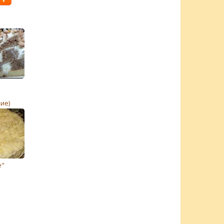
ие)
e"