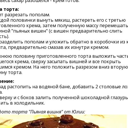
весь сахар разошелся - крем готов.
а торта:
т разрезать пополам.
дой половинки вынуть мякиш, растереть его с третью
овленного крема, затем полученную массу перемешать
ной "пьяных вишен" (с вишен предварительно слить
ть).
разделить пополам и уложить обратно в коробочки из 
та, предварительно смазав их изнутри кремом.
жнюю половину приготовленного торта выложить част
егося крема, сверху засыпать вишней и все покрыть
шимся кремом. На него положить разрезом вниз вторую
ну торта.
ение:
д растопить на водяной бане, добавить 2 столовые л
.
верху и с боков залить полученной шоколадной глазур
ить в холодильник.
фото торта "Пьяная вишня" от Юлии: