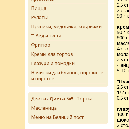
2.5 с
Пицца
2 ста
50 г 
Рулеты
Пряники, медовики, коврижки
крем
50 г 
Виды теста
600 г
масл
Фритюр
4 ст
Кремы для тортов
моло
2.5 с
Глазури и помадки
4 яйц
5-10 
Начинки для блинов, пирожков
и пирогов
"Пья
2.5 с
1/2 с
0.5 с
Диеты
Диета №5
Торты
•
•
Масленица
глаз
100 г
Меню на Великий пост
шоко
2 ст