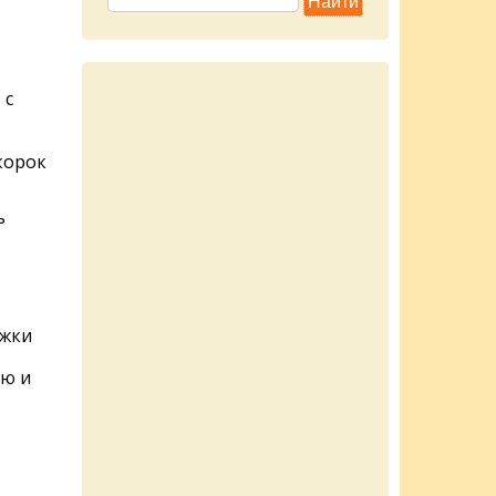
 с
корок
ь
ожки
ью и