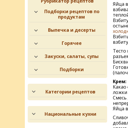
Рубрикатор рецептов
Яйца в
взбива
Подборки рецептов по
теплой
продуктам
Взбиту
остыне
Выпечка и десерты
холод
Взбиты
взбиту
Горячее
Тесто
Закуски, салаты, супы
разъе
Бискви
Готов
Подборки
(палоч
Крем:
Какао 
Категории рецептов
ложки
Смесь 
непре
Яйца в
Национальные кухни
Сливоч
добавл