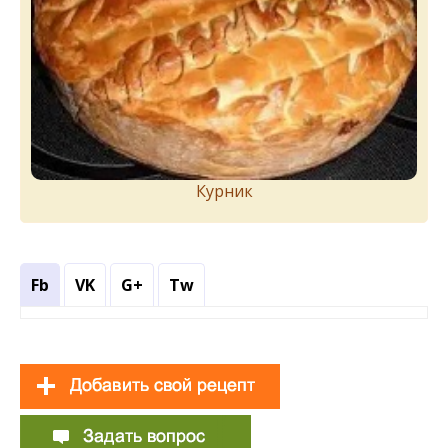
Курник
Fb
VK
G+
Tw