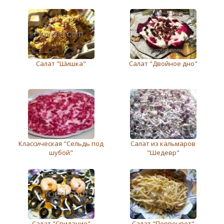
Cалат "Шишка"
Салат "Двойное дно"
Классическая "Сельдь под
Салат из кальмаров
шубой"
"Шедевр"
Салат "Свидание"
Салат "Первоцвет"