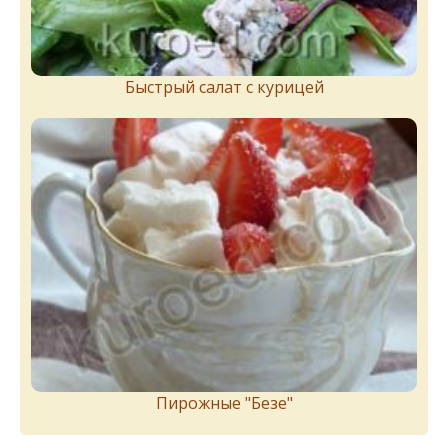
Быстрый салат с курицей
Пирожныe "Бeзe"