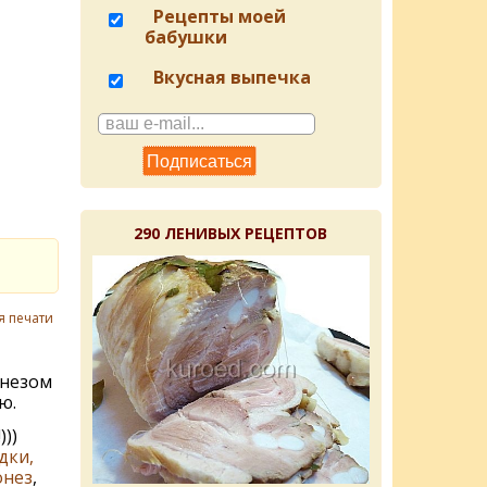
Рецепты моей
бабушки
Вкусная выпечка
290 ЛЕНИВЫХ РЕЦЕПТОВ
я печати
незом
ю.
))
дки,
онез
,