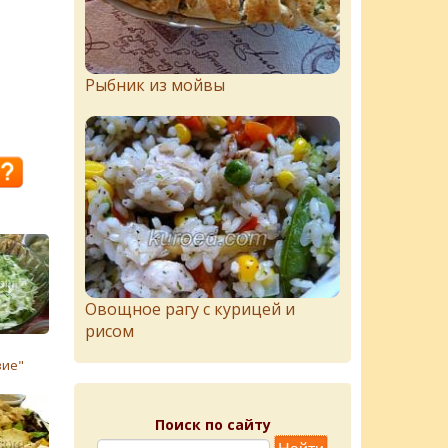
Рыбник из мойвы
Овощное рагу с курицей и
рисом
вие"
Поиск по сайту