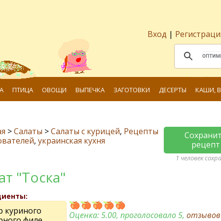
Вход
|
Регистраци
А
ПТИЦА
ОВОЩИ
ВЫПЕЧКА
ЗАГОТОВКИ
ДЕСЕРТЫ
КАШИ, 
ая
>
Салаты
>
Салаты с курицей
,
Рецепты
Сохрани
ователей
,
украинская кухня
рецепт
1 человек сохр
ат "Тоска"
диенты:
р куриного
Оценка:
5.00
, проголосовало 5,
отзыво
рного филе