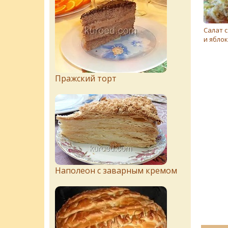
Салат 
и ябло
Пражский торт
Наполеон с заварным кремом