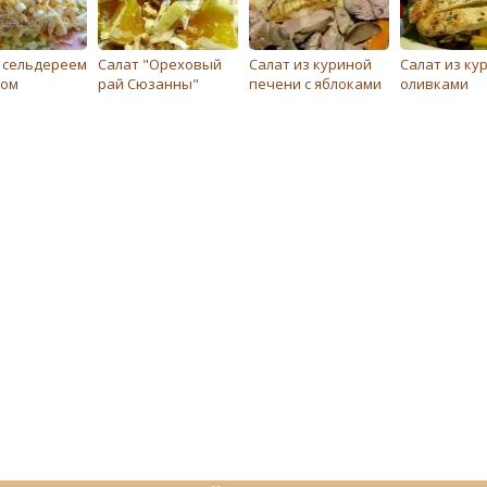
с сельдереем
Салат "Ореховый
Салат из куриной
Салат из ку
ком
рай Сюзанны"
печени с яблоками
оливками