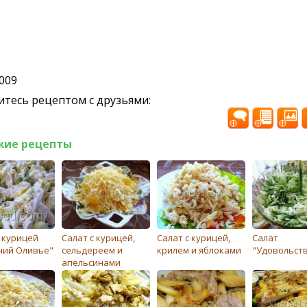
2009
тесь рецептом с друзьями:
жие рецепты
с курицей
Салат с курицей,
Салат с курицей,
Салат
ний Оливье"
сельдереем и
крилем и яблоками
"Удовольст
апельсинами