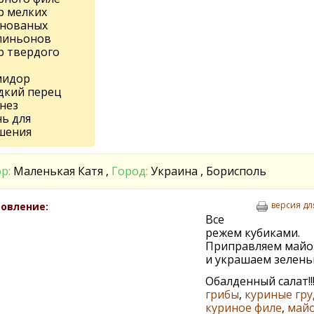
р мелких
нованых
иньонов
р твердого
мидор
адкий перец
нез
нь для
шения
р:
Маленькая Катя ,
Город:
Украина , Борисполь
версия дл
овление:
Все
режем кубиками.
Приправляем майо
и украшаем зелень
Обалденный салат!!!)
грибы
,
куриные гру
куриное филе
,
май