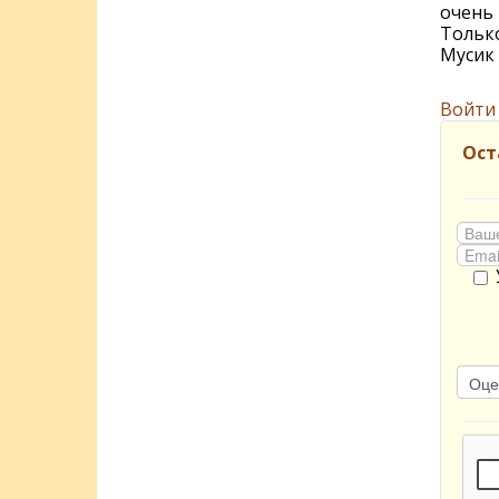
очень 
Только
Мусик
Войти
Ост