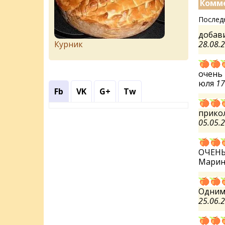
Комме
Послед
добави
Курник
28.08.
очень 
юля
17
Fb
VK
G+
Tw
прико
05.05.
ОЧЕНЬ 
Мари
Одним 
25.06.