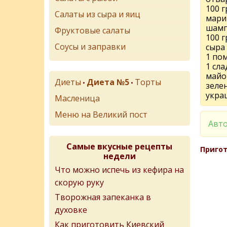
100 г
Салаты из сыра и яиц
мари
шамп
Фруктовые салаты
100 г
Соусы и заправки
сыра
1 по
1 сл
майо
Диеты
Диета №5
Торты
•
•
зеле
укра
Масленица
Меню на Великий пост
Авто
Самые вкусные рецепты
Пригот
недели
Что можно испечь из кефира на
скорую руку
Творожная запеканка в
духовке
Как приготовить Киевский