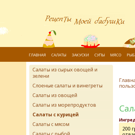
ГЛАВНАЯ
САЛАТЫ
ЗАКУСКИ
СУПЫ
МЯСО
РЫБ
Салаты из сырых овощей и
зелени
Главн
Слоеные салаты и винегреты
польз
Салаты из овощей
Салаты из морепродуктов
Cал
Салаты с курицей
Ингре
Салаты с мясом
200 г
Салаты с рыбой
отва