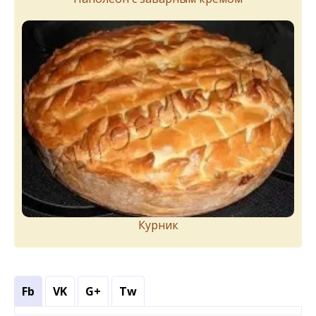
Курник
Fb
VK
G+
Tw