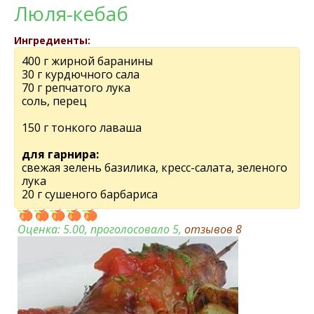
Люля-кебаб
Ингредиенты:
400 г жирной баранины
30 г курдючного сала
70 г репчатого лука
соль, перец
150 г тонкого лаваша
для гарнира:
свежая зелень базилика, кресс-салата, зеленого
лука
20 г сушеного барбариса
Оценка:
5.00
, проголосовало 5,
отзывов
8