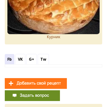
Курник
Fb
VK
G+
Tw