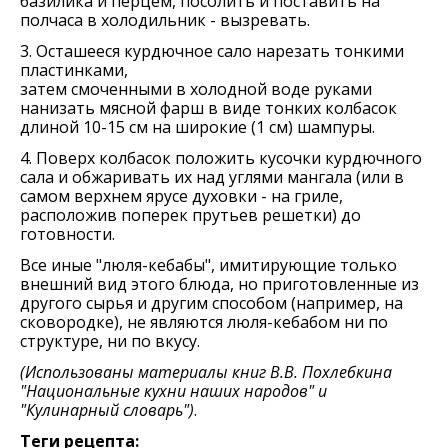
базилика и перцем, посолить и поставить на
полчаса в холодильник - вызревать.
3. Осташееся курдючное сало нарезать тонкими
пластинками,
затем смоченными в холодной воде руками
нанизать мясной фарш в виде тонких колбасок
длиной 10-15 см на широкие (1 см) шампуры.
4. Поверх колбасок положить кусочки курдючного
сала и обжаривать их над углями мангала (или в
самом верхнем ярусе духовки - на гриле,
расположив поперек прутьев решетки) до
готовности.
Все иные "люля-кебабы", имитирующие только
внешний вид этого блюда, но приготовленные из
другого сырья и другим способом (например, на
сковородке), не являются люля-кебабом ни по
структуре, ни по вкусу.
(Использованы материалы книг
В.В. Похлебкина
"Национальные кухни наших народов" и
"Кулинарный словарь"
)
.
Теги рецепта: