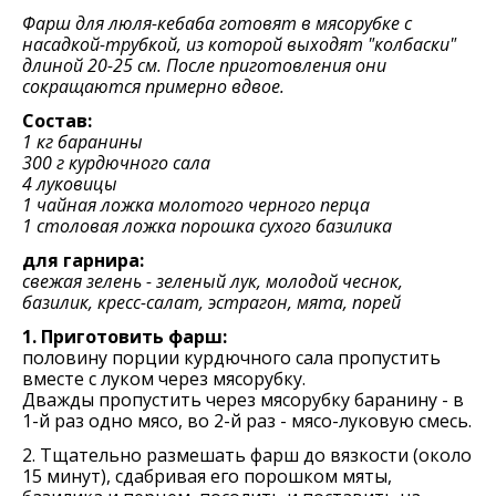
Фарш для люля-кебаба готовят в мясорубке с
насадкой-трубкой, из которой выходят "колбаски"
длиной 20-25 см. После приготовления они
сокращаются примерно вдвое.
Состав:
1 кг баранины
300 г курдючного сала
4 луковицы
1 чайная ложка молотого черного перца
1 столовая ложка порошка сухого базилика
для гарнира:
свежая зелень - зеленый лук, молодой чеснок,
базилик, кресс-салат, эстрагон, мята, порей
1. Приготовить фарш:
половину порции курдючного сала пропустить
вместе с луком через мясорубку.
Дважды пропустить через мясорубку баранину - в
1-й раз одно мясо, во 2-й раз - мясо-луковую смесь.
2. Тщательно размешать фарш до вязкости (около
15 минут), сдабривая его порошком мяты,