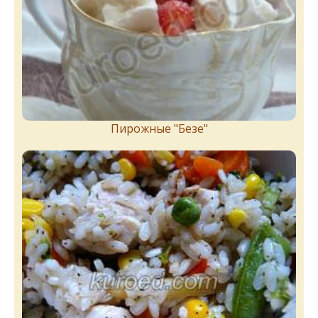
Пирожныe "Бeзe"