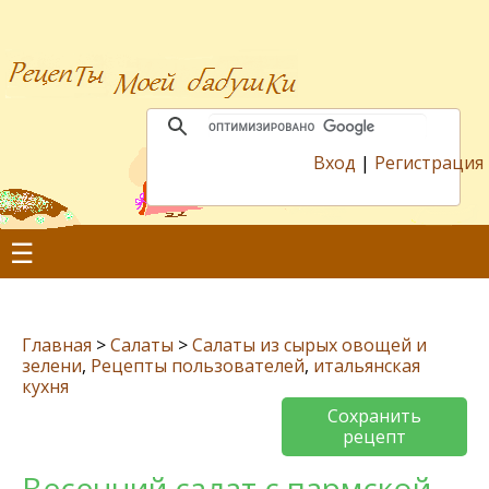
Вход
|
Регистрация
☰
Главная
>
Салаты
>
Салаты из сырых овощей и
зелени
,
Рецепты пользователей
,
итальянская
кухня
Сохранить
рецепт
Весенний салат с пармской