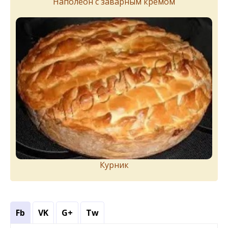
Наполеон с заварным кремом
Курник
Fb
VK
G+
Tw