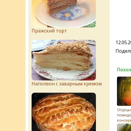
Пражский торт
12.05.
Подели
Похо
Наполеон с заварным кремом
Огурцы
помид
консер
(ассорт