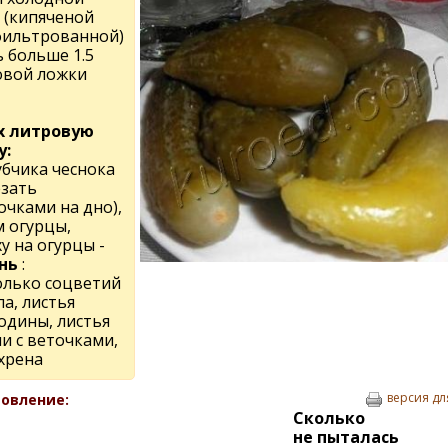
 (кипяченой
фильтрованной)
ь больше 1.5
овой ложки
х литровую
у:
убчика чеснока
езать
очками на дно),
м огурцы,
у на огурцы -
нь
:
олько соцветий
а, листья
одины, листья
и с веточками,
хрена
версия дл
овление:
Сколько
не пыталась