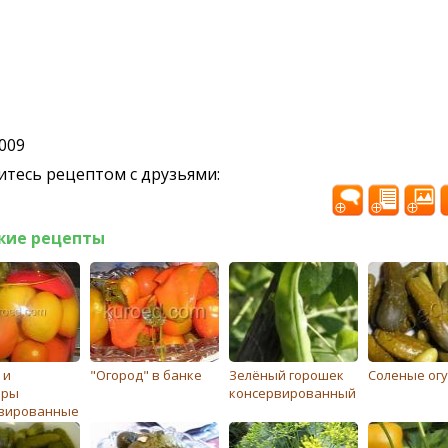
2009
тесь рецептом с друзьями:
жие рецепты
 и
"Огород" в банке
Зелёный горошек
Соленые ог
оры
консервированный
вированные
и)