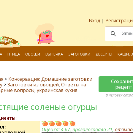
Вход
|
Регистраци
А
ПТИЦА
ОВОЩИ
ВЫПЕЧКА
ЗАГОТОВКИ
ДЕСЕРТЫ
КАШИ, 
ая
>
Консервация: Домашние заготовки
Сохрани
у
>
Заготовки из овощей
,
Ответы на
рецепт
арные вопросы
,
украинская кухня
8 человек сохр
стящие соленые огурцы
диенты:
ол:
Оценка:
4.67
, проголосовало 21,
отзыв
л холодной