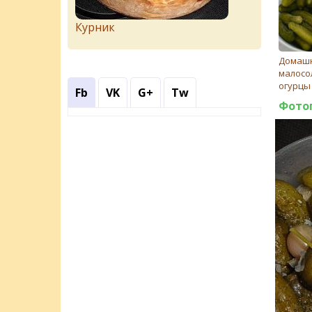
Курник
Домаш
малосо
огурцы 
Fb
VK
G+
Tw
Фото