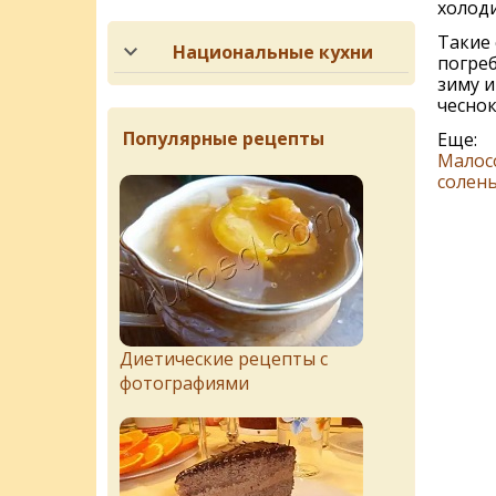
холод
Такие 
Национальные кухни
погреб
зиму и
чеснок
Популярные рецепты
Еще:
Малос
солен
Диетические рецепты с
фотографиями