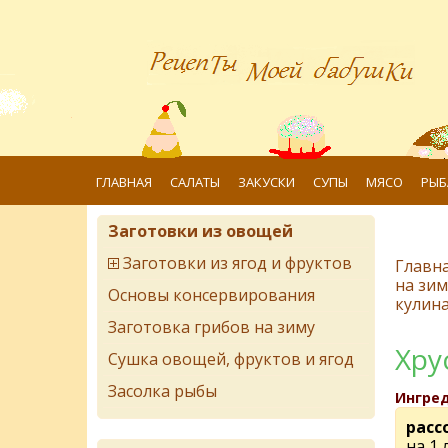
ГЛАВНАЯ
САЛАТЫ
ЗАКУСКИ
СУПЫ
МЯСО
РЫБ
Заготовки из овощей
Заготовки из ягод и фруктов
Главн
на зим
Основы консервирования
кулин
Заготовка грибов на зиму
Хру
Сушка овощей, фруктов и ягод
Засолка рыбы
Ингре
расс
на 1 