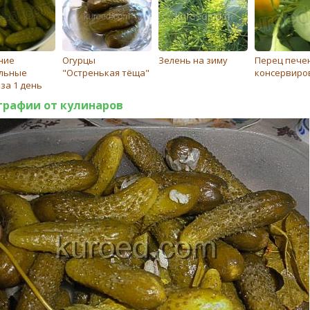
ние
Огурцы
Зелень на зиму
Перец пече
льные
"Остренькая тёща"
консервиро
за 1 день
графии от кулинаров