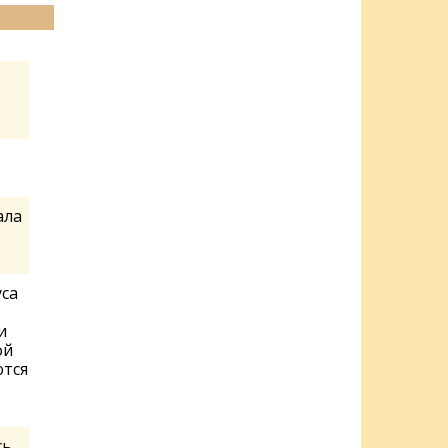
ала
уса
и
ой
ются
ь,