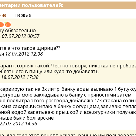
нтарии пользователей:
ние
Первые
у обязательно
a
07.07.2012 00:57
те а что такое щирица??
ья
18.07.2012 12:08
арант, сорняк такой. Честно говоря, никогда не пробов
блять его в пищу или куда-то добавлять.
а
18.07.2012 17:38
нсервирую так,на 3х литр. банку воды выливаю 1 бут.укс
.огурцы мою,закладываю в банку с пряностями затем
ю поллитра этого раствора,добавляю 1/3 стакана соли 
кана сахара,высыпаю в банку с огурцами,заливаю тепл
еной водой,закатываю крышкой и все,огурчики получа
ньше были болгарские.
22.07.2012 14:36
а, два года этот рецепт искала, раньше им пользовалас