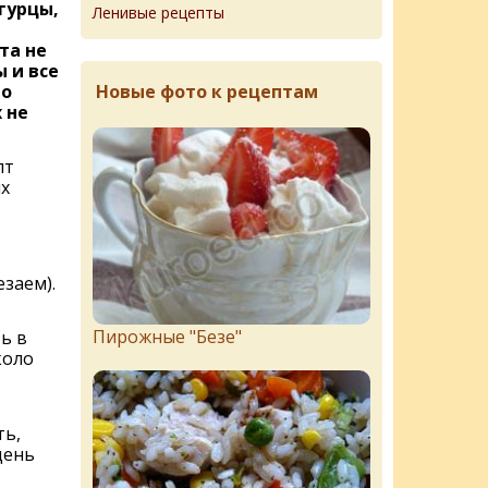
гурцы,
Ленивые рецепты
та не
 и все
Новые фото к рецептам
но
 не
пт
х
езаем).
Пирожныe "Бeзe"
ь в
коло
ть,
день