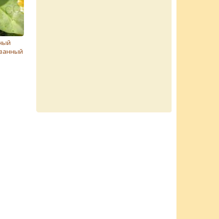
ный
ванный