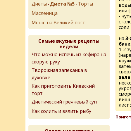
Диеты
Диета №5
Торты
•
•
воды
или 
Масленица
- чут
стол
Меню на Великий пост
соли
на
3-
Самые вкусные рецепты
банк
недели
1-2 з
Что можно испечь из кефира на
(нар
круж
скорую руку
зате
Творожная запеканка в
сверх
зеле
духовке
неск
Как приготовить Киевский
укроп
торт
смор
вишн
Диетический гречневый суп
лист 
Как солить и вялить рыбу
Пригот