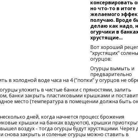
консервировать о
но что-то в итоге
желаемого эффек
получаю. Вроде бы
делаю как надо, 
огурчики в банках
хрустящие...
Вот хороший реце
"хрустящих" солены
огурцов:
Огурцы вымыть и
предварительно
ть в холодной воде часа на 4 ("попки" у огурцов не обр
огурцы уложить в чистые банки с пряностями, залить
ом, банки закрыть пластиковыми крышками и поставит
адное место (температура в помещении должна быть о
несколько дней, когда начнется процесс брожения
иковые крышки на банках вздуются), крышки приоткры
вышел воздух - тогда огурцы будут хрустящими. Через 
 снова закрыть и соленые огурцы можно ставить в