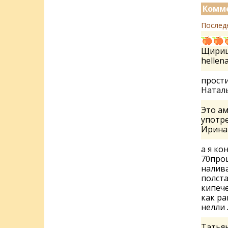
Комме
Послед
Щириц
hellen
прости
Натал
Это ам
употре
Ирин
а я ко
70проц
налива
полста
кипеч
как ра
нелли
Татьян