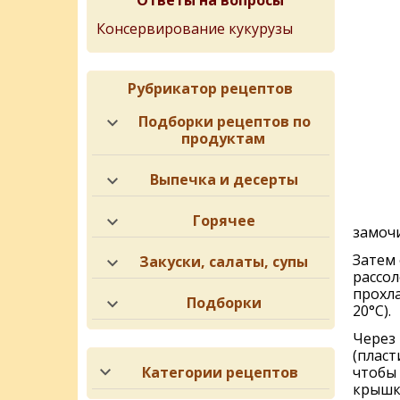
Ответы на вопросы
Консервирование кукурузы
Рубрикатор рецептов
Подборки рецептов по
продуктам
Выпечка и десерты
Горячее
замочи
Затем 
Закуски, салаты, супы
рассол
прохл
Подборки
20°С).
Через 
(пласт
Категории рецептов
чтобы 
крышки