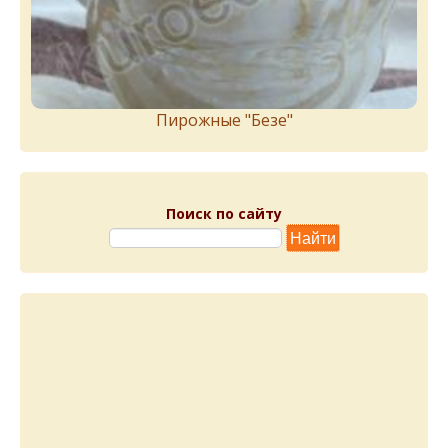
Пирожныe "Бeзe"
Поиск по сайту