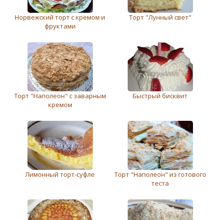
Норвежский торт с кремом и
Торт "Лунный свет"
фруктами
Торт "Наполеон" с заварным
Быстрый бисквит
кремом
Лимонный торт-суфле
Торт "Наполеон" из готового
теста