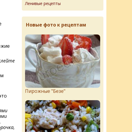
Ленивые рецепты
е
Новые фото к рецептам
ежие
слейте
ом
Пирожныe "Бeзe"
это
ями
ами
.
рочка,