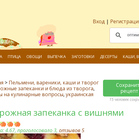
Вход
|
Регистраци
А
ПТИЦА
ОВОЩИ
ВЫПЕЧКА
ЗАГОТОВКИ
ДЕСЕРТЫ
КАШИ, 
ая
>
Пельмени, вареники, каши и творог
Сохрани
ожные запеканки и блюда из творога
,
рецепт
ы на кулинарные вопросы
,
украинская
15 человек сох
рожная запеканка с вишнями
а:
4.67
, проголосовало 3,
отзывов
5