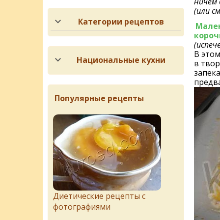
ничем 
(или с
Категории рецептов
Мален
короч
(испеч
В этом
Национальные кухни
в твор
запека
предв
Популярные рецепты
Диетические рецепты с
фотографиями