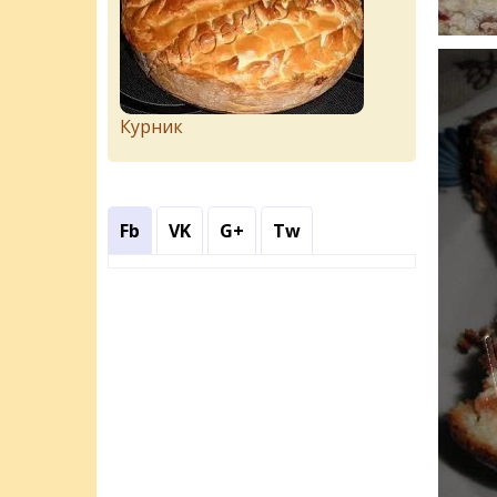
Курник
Fb
VK
G+
Tw