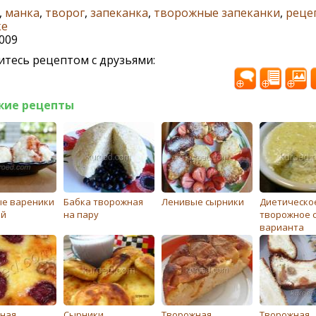
,
манка
,
творог
,
запеканка
,
творожные запеканки
,
реце
ке
2009
тесь рецептом с друзьями:
жие рецепты
е вареники
Бабка творожная
Ленивые сырники
Диетическо
ой
на пару
творожное с
варианта
приготовле
ная
Сырники
Творожная
Творожная