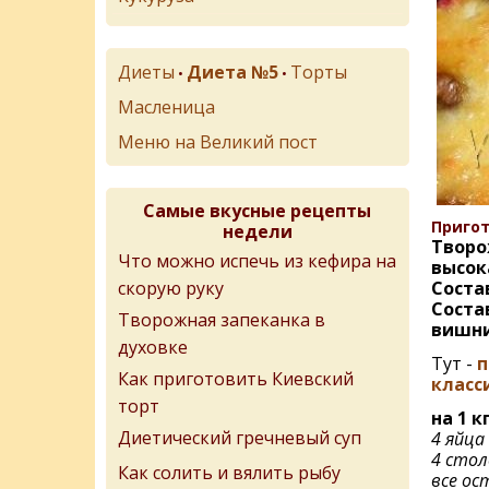
Диеты
Диета №5
Торты
•
•
Масленица
Меню на Великий пост
Самые вкусные рецепты
Пригот
недели
Творо
Что можно испечь из кефира на
высок
скорую руку
Соста
Состав
Творожная запеканка в
вишни
духовке
Тут -
п
Как приготовить Киевский
класс
торт
на 1 к
Диетический гречневый суп
4 яйца
4 стол
Как солить и вялить рыбу
все ос