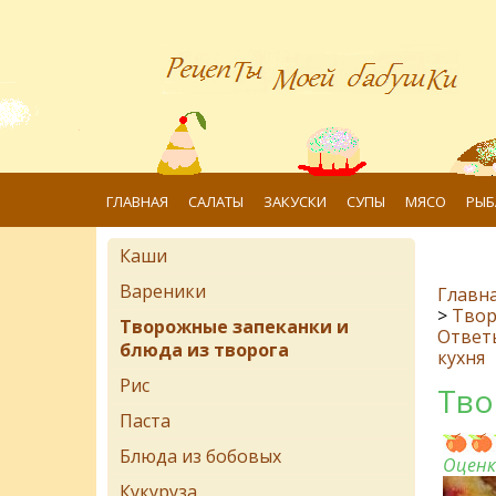
ГЛАВНАЯ
САЛАТЫ
ЗАКУСКИ
СУПЫ
МЯСО
РЫБ
Каши
Вареники
Главн
>
Твор
Творожные запеканки и
Ответ
блюда из творога
кухня
Рис
Тво
Паста
Блюда из бобовых
Оценк
Кукуруза