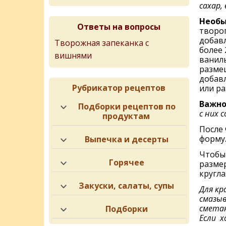
сахар,
Необы
Ответы на вопросы
творо
добавл
Творожная запеканка с
более 2
вишнями
ваниль
разме
добавл
Рубрикатор рецептов
или р
Важно
Подборки рецептов по
с них с
продуктам
После
форму
Выпечка и десерты
Чтобы 
Горячее
размер
кругла
Закуски, салаты, супы
Для кр
смазыв
сметан
Подборки
Если х