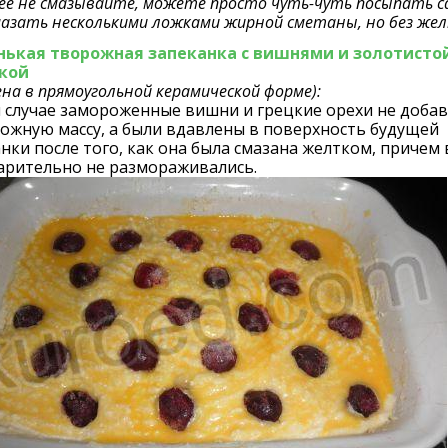
ее не смазывайте, можете просто чуть-чуть посыпать с
мазать несколькими ложками жирной сметаны, но без жел
ькая творожная запеканка с вишнями и золотисто
кой
ена в прямоугольной керамической форме):
 случае замороженные вишни и грецкие орехи не добав
ожную массу, а были вдавлены в поверхность будущей
нки после того, как она была смазана желтком, причем
арительно не размораживались.