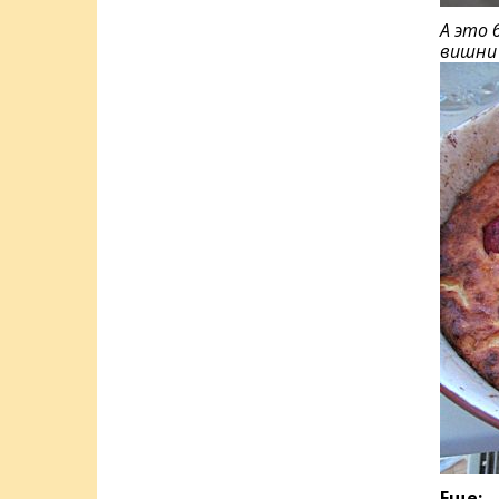
А это 
вишни 
Еще: