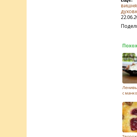
вишня
духов
22.06.
Подели
Похо
Ленивы
с манк
Творож