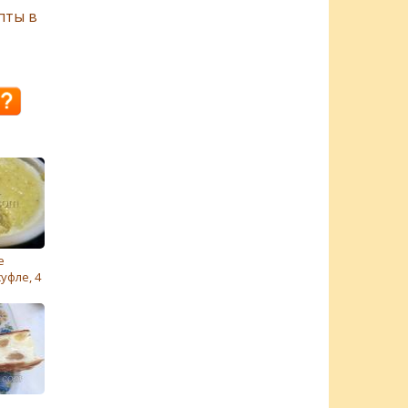
пты в
е
уфле, 4
ния