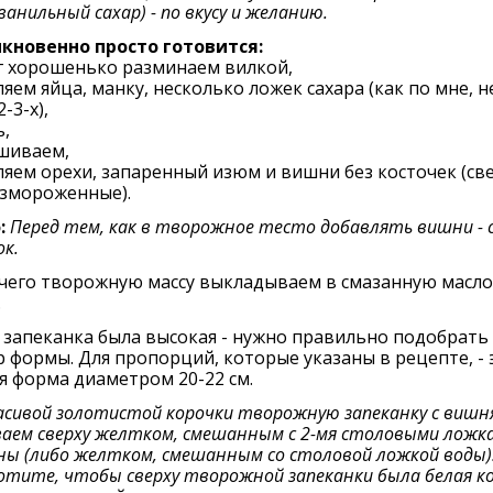
 ванильный сахар) - по вкусу и желанию.
кновенно просто готовится:
г хорошенько разминаем вилкой,
яем яйца, манку, несколько ложек сахара (как по мне, н
-3-х),
,
шиваем,
яем орехи, запаренный изюм и вишни без косточек (св
азмороженные).
:
Перед тем, как в творожное тесто добавлять вишни - 
ок.
 чего творожную массу выкладываем в смазанную масл
.
запеканка была высокая - нужно правильно подобрать
 формы. Для пропорций, которые указаны в рецепте, - 
я форма диаметром 20-22 см.
асивой золотистой корочки творожную запеканку с вишн
аем сверху желтком, смешанным с 2-мя столовыми ложк
ы (либо желтком, смешанным со столовой ложкой воды)
отите, чтобы сверху творожной запеканки была белая ко