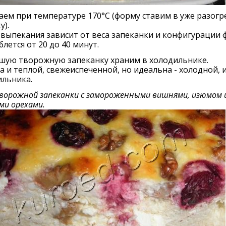
ем при температуре 170°С (форму ставим в уже разог
у).
выпекания зависит от веса запеканки и конфигурации
блется от 20 до 40 минут.
шую творожную запеканку храним в холодильнике.
 и теплой, свежеиспеченной, но идеальна - холодной, 
ильника.
ворожной запеканки с замороженными вишнями, изюмом 
ми орехами.