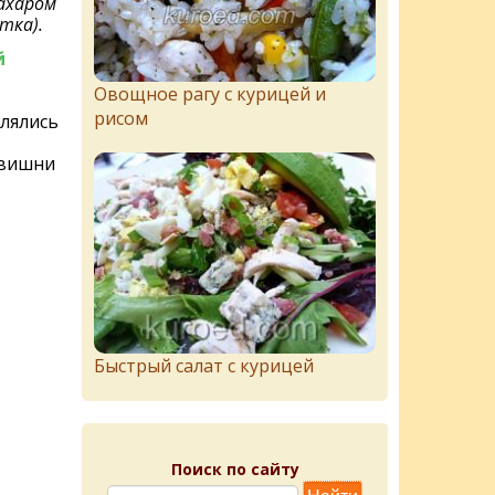
ахаром
тка).
й
Овощное рагу с курицей и
рисом
лялись
 вишни
Быстрый салат с курицей
Поиск по сайту