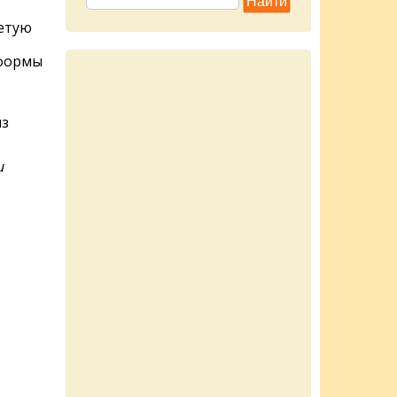
ретую
 формы
из
и