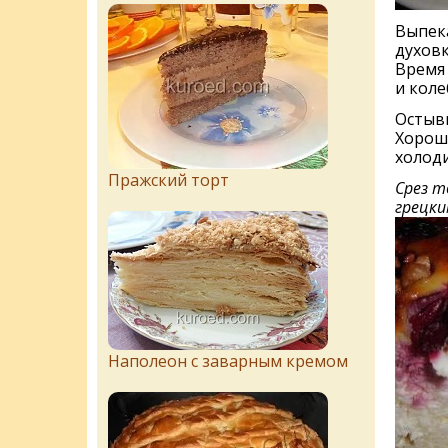
Выпека
духовк
Время 
и коле
Остыв
Хороша
холод
Пражский торт
Срез т
грецки
Наполеон с заварным кремом