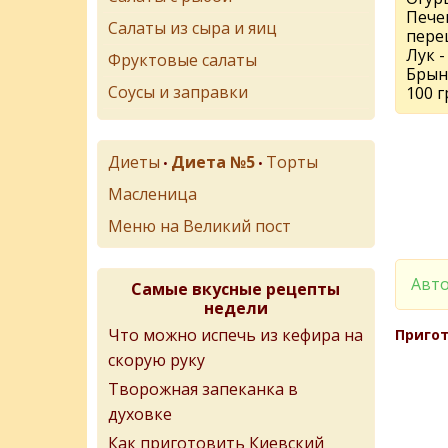
Пече
Салаты из сыра и яиц
перец
Лук -
Фруктовые салаты
Брынз
Соусы и заправки
100 г
Диеты
Диета №5
Торты
•
•
Масленица
Меню на Великий пост
Авто
Самые вкусные рецепты
недели
Что можно испечь из кефира на
Пригот
скорую руку
Творожная запеканка в
духовке
Как приготовить Киевский