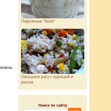
Пирожныe "Бeзe"
зелень
Овощное рагу с курицей и
рисом
Поиск по сайту