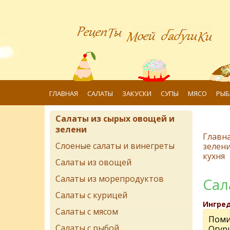
ГЛАВНАЯ
САЛАТЫ
ЗАКУСКИ
СУПЫ
МЯСО
РЫБ
Салаты из сырых овощей и
зелени
Главн
Слоеные салаты и винегреты
зелен
кухня
Салаты из овощей
Салаты из морепродуктов
Сал
Салаты с курицей
Ингре
Салаты с мясом
Поми
Салаты с рыбой
Огур