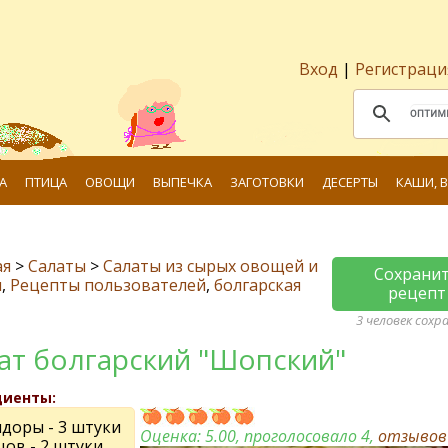
Вход
|
Регистраци
А
ПТИЦА
ОВОЩИ
ВЫПЕЧКА
ЗАГОТОВКИ
ДЕСЕРТЫ
КАШИ, 
ая
>
Салаты
>
Салаты из сырых овощей и
Сохрани
и
,
Рецепты пользователей
,
болгарская
рецепт
3 человек сохр
ат болгарский "Шопский"
диенты:
доры - 3 штуки
Оценка:
5.00
, проголосовало 4,
отзыво
цов - 2 штуки