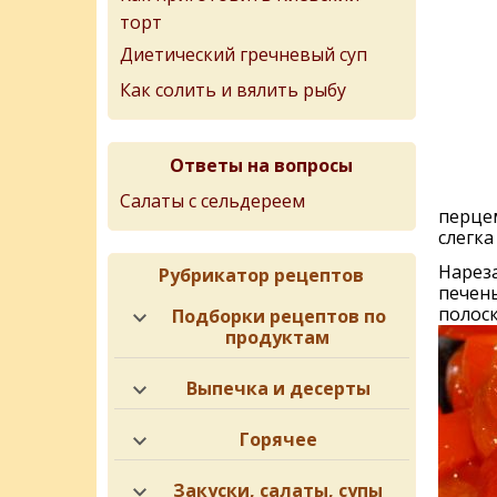
торт
Диетический гречневый суп
Как солить и вялить рыбу
Ответы на вопросы
Салаты с сельдереем
перцем
слегка
Нарез
Рубрикатор рецептов
печены
полос
Подборки рецептов по
продуктам
Выпечка и десерты
Горячее
Закуски, салаты, супы