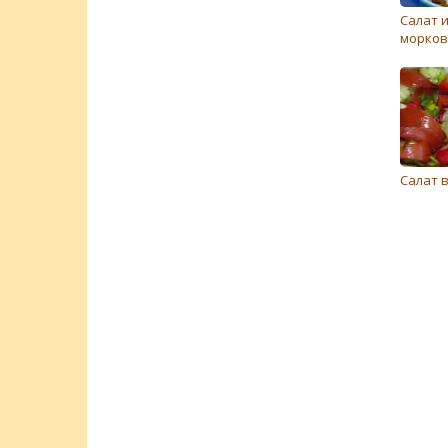
Салат и
морко
Cалат 