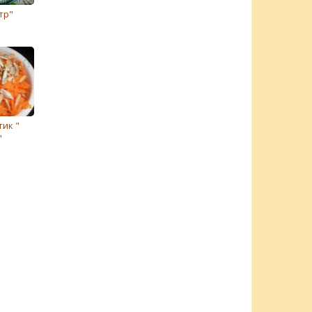
тр"
тик "
"