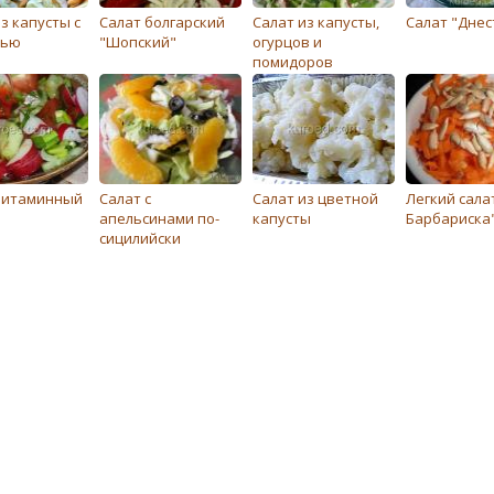
з капусты с
Салат болгарский
Салат из капусты,
Салат "Днес
вью
"Шопский"
огурцов и
помидоров
витаминный
Салат с
Салат из цветной
Легкий сала
апельсинами по-
капусты
Барбариска
сицилийски