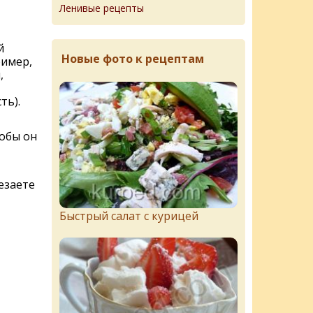
Ленивые рецепты
й
Новые фото к рецептам
ример,
,
ть).
тобы он
езаете
Быстрый салат с курицей