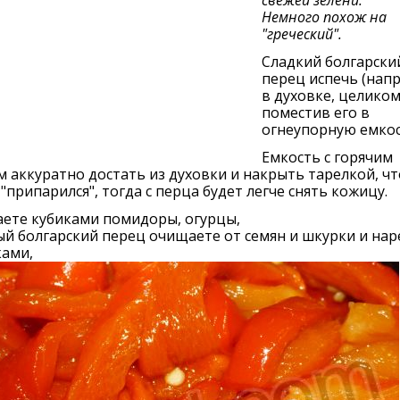
Немного похож на
"греческий".
Сладкий болгарски
перец испечь (нап
в духовке, целиком
поместив его в
огнеупорную емкос
Емкость с горячим
 аккуратно достать из духовки и накрыть тарелкой, ч
 "припарился", тогда с перца будет легче снять кожицу.
аете кубиками помидоры, огурцы,
й болгарский перец очищаете от семян и шкурки и нар
ками,