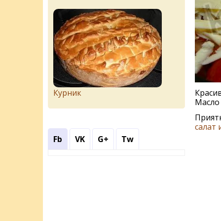
Красив
Курник
Масло 
Приятн
салат 
Fb
VK
G+
Tw