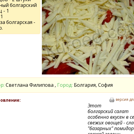
ный болгарский
 - 1
 1
а болгарская -
р.
р:
Светлана Филипова ,
Город:
Болгария, София
версия дл
овление:
Этот
болгарский салат
особенно вкусен в с
свежих овощей - сла
"базарных" помидор
свежей зелени.