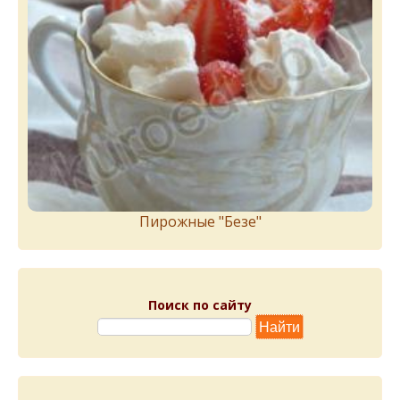
Пирожныe "Бeзe"
Поиск по сайту