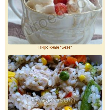
Пирожныe "Бeзe"