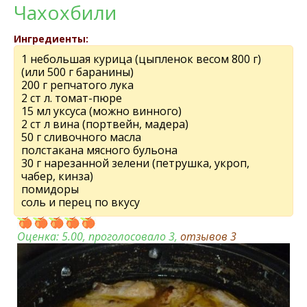
Чахохбили
Ингредиенты:
1 небольшая курица (цыпленок весом 800 г)
(или 500 г баранины)
200 г репчатого лука
2 ст л. томат-пюре
15 мл уксуса (можно винного)
2 ст л вина (портвейн, мадера)
50 г сливочного масла
полстакана мясного бульона
30 г нарезанной зелени (петрушка, укроп,
чабер, кинза)
помидоры
соль и перец по вкусу
Оценка:
5.00
, проголосовало 3,
отзывов
3