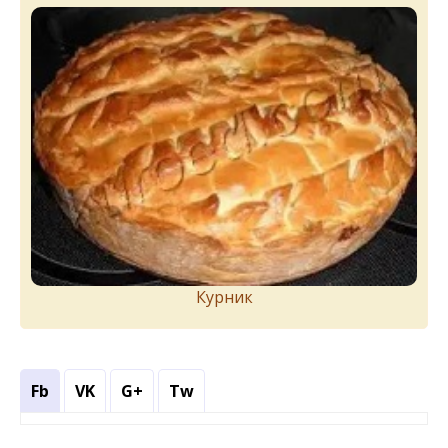
Курник
Fb
VK
G+
Tw