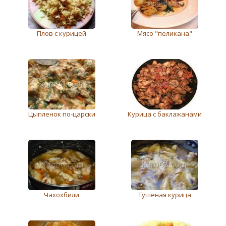
Плов с курицей
Мясо "пеликана"
Цыпленок по-царски
Курица с баклажанами
Чахохбили
Тушеная курица