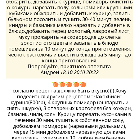
обжарить, добавить к курице, помидоры очистить
о кожуры, нарезать полу-кольцами или крупными
кубиками обжарить и добавить к курице, залить
бульоном посолить и тушить 30-40 минут. зелень
киндзы и базилика мелко нарезать и добавить в
блюдо,добавить перец молотый, лавровый лист,
муку прожарить на сковородке до слегка
золотистого цвета и засыпать в блюдо
помешивая за 10 минут до конца приготовления,
чеснок растолочь и ввести в блюдо за 5 минут до
конца приготовления.
Попробуйте, приятного аппетита.
Андрей
18.10.2010 20:32
согласно рецепта должно быть вкусно)))) Хочу
поделиться другим рецептом "Чахохбили":
курица(800гр), 4 крупных помидор (ошпарить и
снять шкурку), 3 отвареных картофеля без кожуры,
базилик, чили, соль. Курицу порезать кусочками в
течении 30 мин. тушить в собственном соку,
добовляем помидоры (нарезаыми дольками),
через 15 мин добовляем нарезаную долками
картофель. тушим еще 10, добовляем базилик,