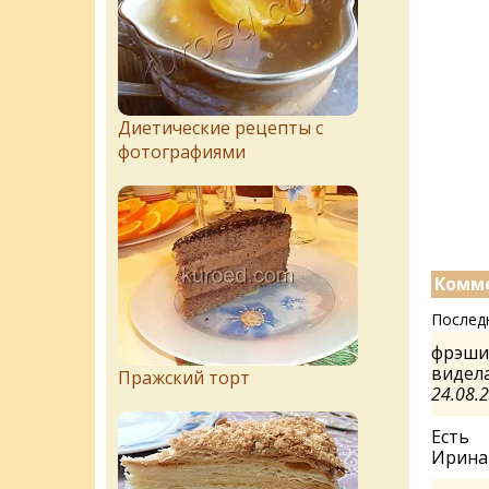
Диетические рецепты с
фотографиями
Комме
Послед
фрэши 
видела
Пражский торт
24.08.
Есть
Ирин