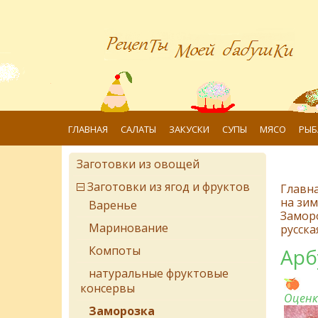
ГЛАВНАЯ
САЛАТЫ
ЗАКУСКИ
СУПЫ
МЯСО
РЫБ
Заготовки из овощей
Заготовки из ягод и фруктов
Главн
на зим
Варенье
Замор
Маринование
русска
Компоты
Арб
натуральные фруктовые
консервы
Оценк
Заморозка