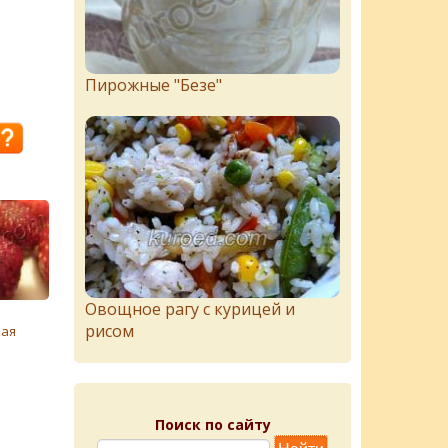
Пирожныe "Бeзe"
Овощное рагу с курицей и
рисом
ая
Поиск по сайту