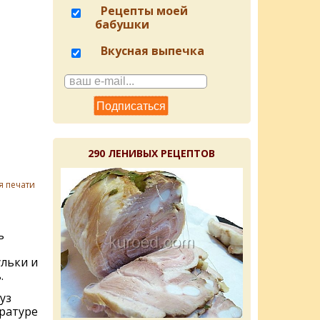
Рецепты моей
бабушки
Вкусная выпечка
290 ЛЕНИВЫХ РЕЦЕПТОВ
я печати
ь
льки и
.
уз
ратуре