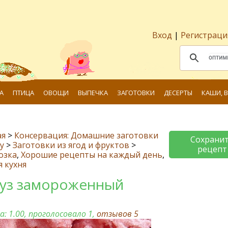
Вход
|
Регистраци
А
ПТИЦА
ОВОЩИ
ВЫПЕЧКА
ЗАГОТОВКИ
ДЕСЕРТЫ
КАШИ, 
ая
>
Консервация: Домашние заготовки
Сохрани
у
>
Заготовки из ягод и фруктов
>
рецепт
озка
,
Хорошие рецепты на каждый день
,
я кухня
уз замороженный
а:
1.00
, проголосовало 1,
отзывов
5