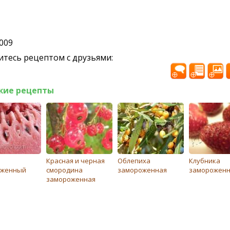
2009
тесь рецептом с друзьями:
жие рецепты
Красная и черная
Облепиха
Клубника
оженный
смородина
замороженная
замороженн
замороженная