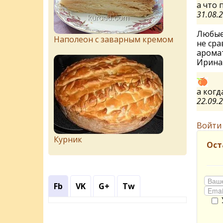
а что 
31.08.
Любые
Наполеон с заварным кремом
не сра
аромат
Ирин
а когд
22.09.
Войти
Курник
Ост
Fb
VK
G+
Tw