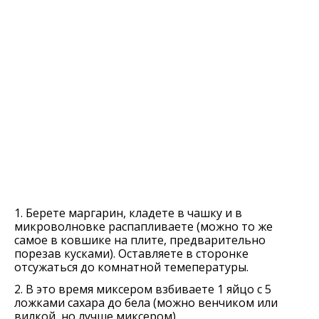
1. Берете маргарин, кладете в чашку и в
микроволновке распапливаете (можно то же
самое в ковшике на плите, предварительно
порезав кусками). Оставляете в сторонке
отсужаться до комнатной темепературы.
2. В это время миксером взбиваете 1 яйцо с 5
ложками сахара до бела (можно венчиком или
вилкой, но лучше миксером).