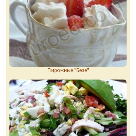
Пирожныe "Бeзe"