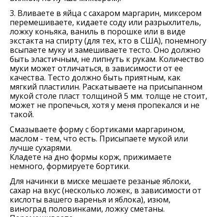
3. Вливаете в яйца с сахаром маргарин, миксером
перемешиваете, кидаете соду или разрыхлитель,
ложку коньяка, ваниль в порошке или в виде
экстакта на спирту (для тех, кто в США), понемногу
всыпаете муку и замешиваете тесто. Оно должно
быть эластичным, не липнуть к рукам. Количество
муки может отличаться, в зависимости от ее
качества. Тесто должно быть приятным, как
мягкий пластилин. Раскатываете на присыпанном
мукой столе пласт толщиной 5 мм. толще не стоит,
может не пропечься, хотя у меня пропекался и не
такой.
Смазываете форму с бортиками маргарином,
маслом - тем, что есть. Присыпаете мукой или
лучше сухарями.
Кладете на дно формы корж, прижимаете
немного, формируете бортики.
Для начинки в миске мешаете резаные яблоки,
сахар на вкус (несколько ложек, в зависимости от
кислоты вашего варенья и яблока), изюм,
виноград половинками, ложку сметаны.