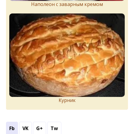
Наполеон с заварным кремом
Курник
Fb
VK
G+
Tw