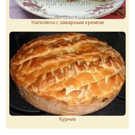
Наполеон с заварным кремом
Курник