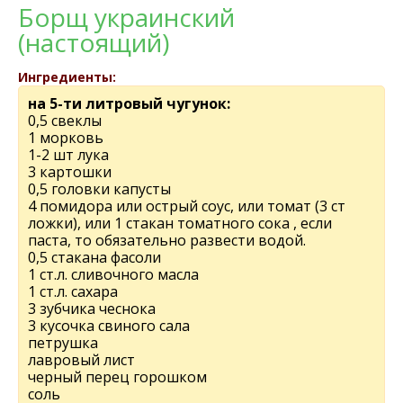
Борщ украинский
(настоящий)
Ингредиенты:
на 5-ти литровый чугунок:
0,5 свeклы
1 морковь
1-2 шт лука
3 картошки
0,5 головки капусты
4 помидора или острый соус, или томат (3 ст
ложки), или 1 стакан томатного сока , если
паста, то обязательно развести водой.
0,5 стакана фасоли
1 ст.л. сливочного масла
1 ст.л. сахара
3 зубчика чeснока
3 кусочка свиного сала
пeтрушка
лавровый лист
чeрный пeрeц горошком
соль