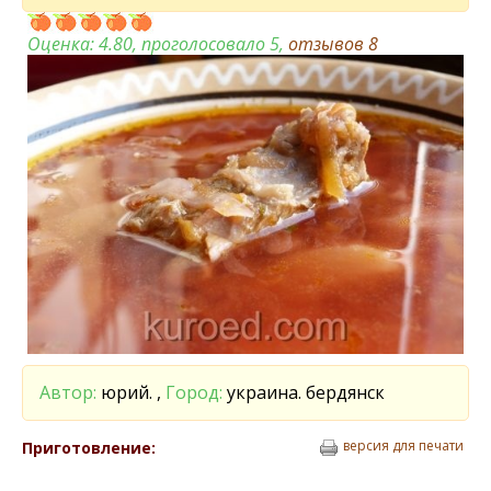
Оценка:
4.80
, проголосовало 5,
отзывов
8
Автор:
юрий. ,
Город:
украина. бердянск
версия для печати
Приготовление: