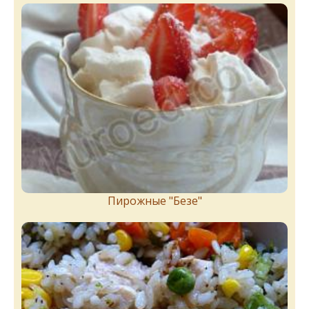
Пирожныe "Бeзe"