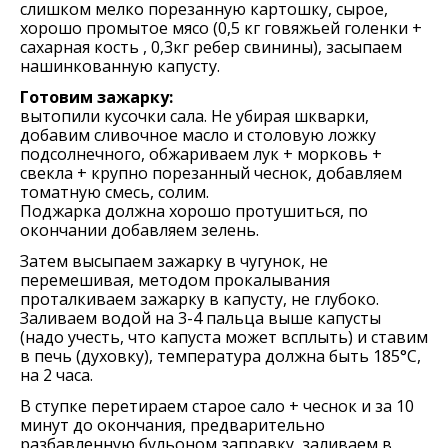
слишком мелко порезанную картошку, сырое,
хорошо промытое мясо (0,5 кг говяжьей голенки +
сахарная кость , 0,3кг ребер свинины), засыпаем
нашинкованную капусту.
Готовим зажарку:
вытопили кусочки сала. Не убирая шкварки,
добавим сливочное масло и столовую ложку
подсолнечного, обжариваем лук + морковь +
свекла + крупно порезанный чеснок, добавляем
томатную смесь, солим.
Поджарка должна хорошо протушиться, по
окончании добавляем зелень.
Затем высыпаем зажарку в чугунок, не
перемешивая, методом прокалывания
проталкиваем зажарку в капусту, не глубоко.
Заливаем водой на 3-4 пальца выше капусты
(надо учесть, что капуста может всплыть) и ставим
в печь (духовку), температура должна быть 185°C,
на 2 часа.
В ступке перетираем старое сало + чеснок и за 10
минут до окончания, предварительно
разбавленную бульоном заправку, заливаем в