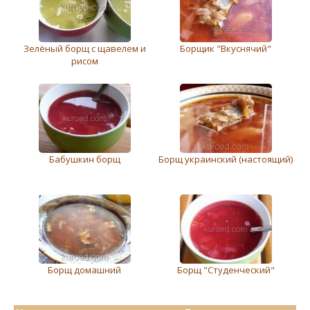
Зелёный борщ с щавелем и
Борщик "Вкуснячий"
рисом
Бабушкин борщ
Борщ украинский (настоящий)
Борщ домашний
Борщ "Студенческий"