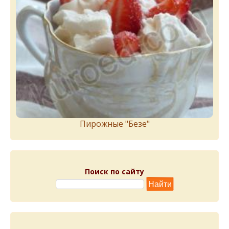
Пирожныe "Бeзe"
Поиск по сайту