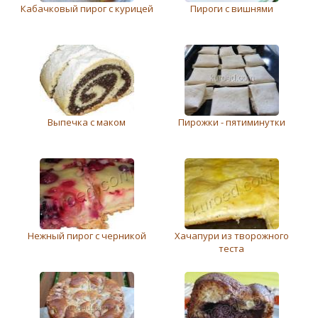
Кабачковый пирог с курицей
Пироги с вишнями
Выпечка с маком
Пирожки - пятиминутки
Нежный пирог с черникой
Хачапури из творожного
теста