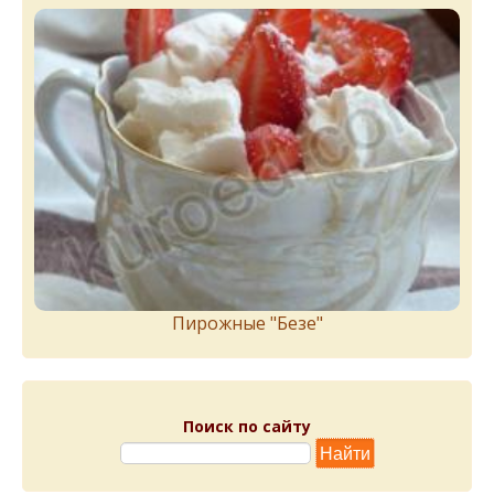
Пирожныe "Бeзe"
Поиск по сайту