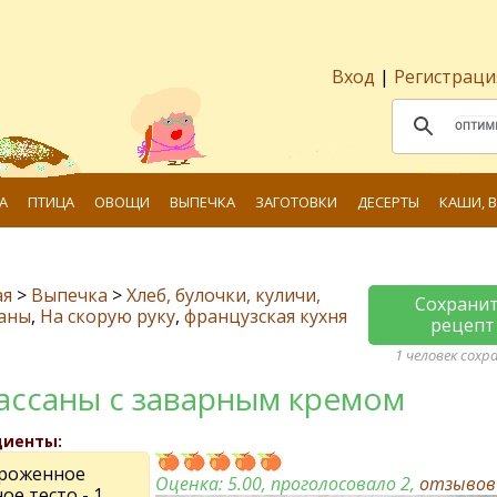
Вход
|
Регистраци
А
ПТИЦА
ОВОЩИ
ВЫПЕЧКА
ЗАГОТОВКИ
ДЕСЕРТЫ
КАШИ, 
ая
>
Выпечка
>
Хлеб, булочки, куличи,
Сохрани
саны
,
На скорую руку
,
французская кухня
рецепт
1 человек сохр
ассаны с заварным кремом
диенты:
роженное
Оценка:
5.00
, проголосовало 2,
отзыво
ое тесто - 1