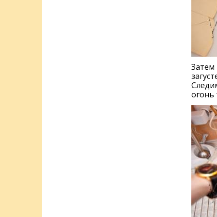
Затем 
загуст
Следим
огонь 