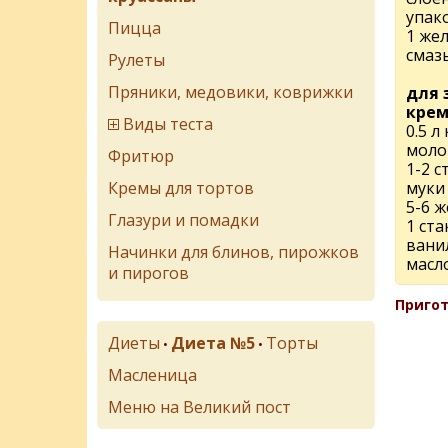
упак
Пицца
1 жел
смаз
Рулеты
Пряники, медовики, коврижки
для 
крем
Виды теста
0.5 л
моло
Фритюр
1-2 
Кремы для тортов
муки
5-6 
Глазури и помадки
1 ста
вани
Начинки для блинов, пирожков
масло
и пирогов
Пригот
Диеты
Диета №5
Торты
•
•
Масленица
Меню на Великий пост