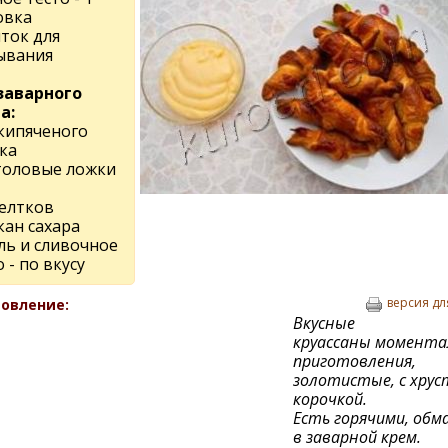
овка
ток для
ывания
заварного
а:
 кипяченого
ка
столовые ложки
желтков
кан сахара
ль и сливочное
 - по вкусу
версия дл
овление:
Вкусные
круассаны момента
приготовления,
золотистые, с хру
корочкой.
Есть горячими, обм
в заварной крем.