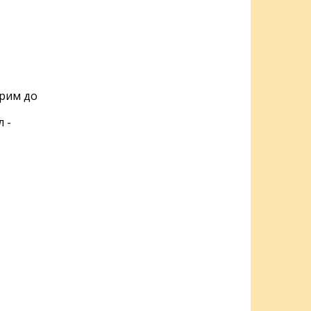
арим до
 -