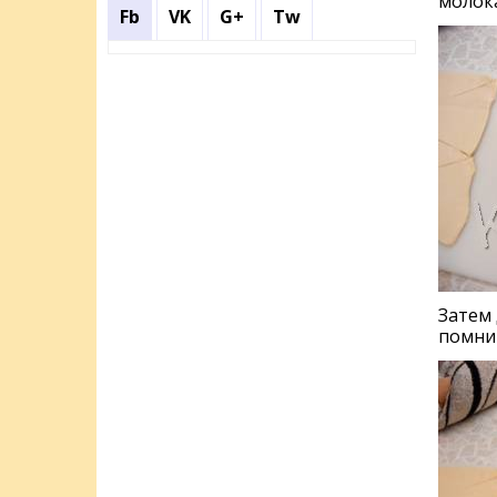
молока
Fb
VK
G+
Tw
Затем 
помни