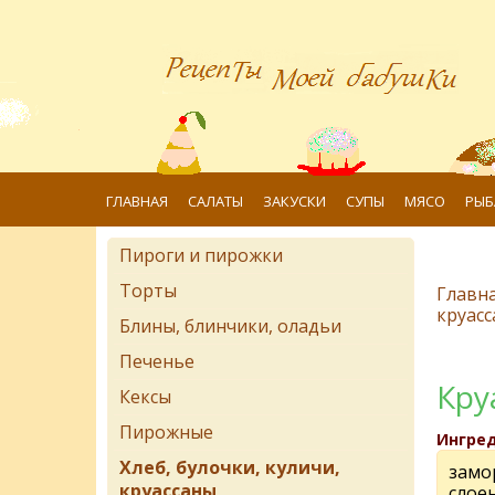
ГЛАВНАЯ
САЛАТЫ
ЗАКУСКИ
СУПЫ
МЯСО
РЫБ
Пироги и пирожки
Торты
Главн
круас
Блины, блинчики, оладьи
Печенье
Кру
Кексы
Пирожные
Ингре
Хлеб, булочки, куличи,
замо
круассаны
слоен