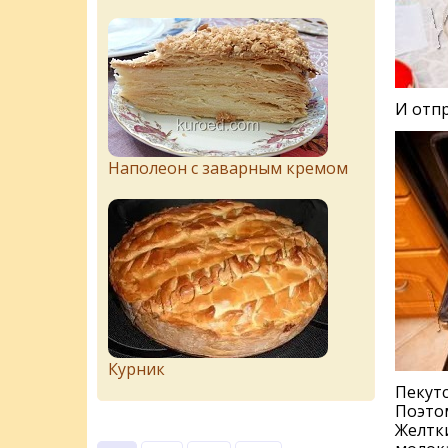
И отпр
Наполеон с заварным кремом
Курник
Пекутс
Поэтом
Желтки