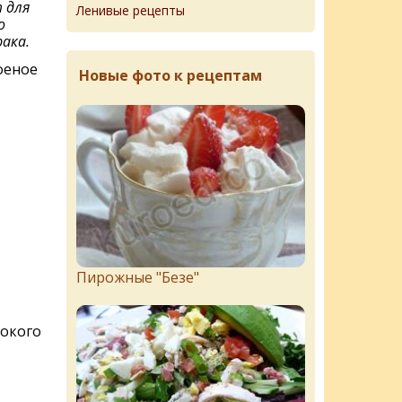
 для
Ленивые рецепты
о
ака.
оеное
Новые фото к рецептам
Пирожныe "Бeзe"
рокого