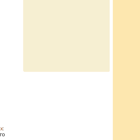
х
:
го