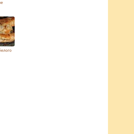
ле
белого