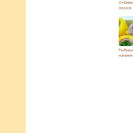
Отбивн
лосося
Рыбныe
начинк