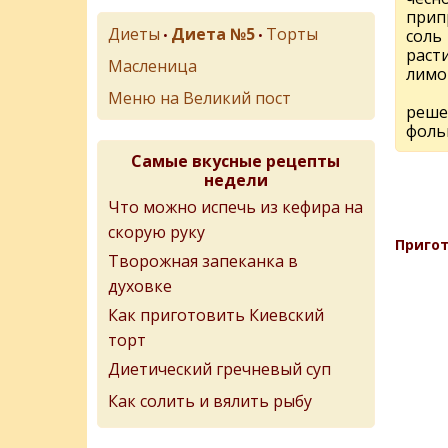
прип
Диеты
Диета №5
Торты
соль
•
•
раст
Масленица
лимо
Меню на Великий пост
реше
фоль
Самые вкусные рецепты
недели
Что можно испечь из кефира на
скорую руку
Пригот
Творожная запеканка в
духовке
Как приготовить Киевский
торт
Диетический гречневый суп
Как солить и вялить рыбу