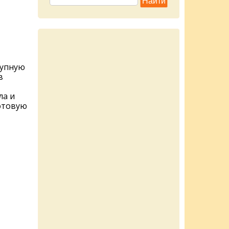
рупную
в
ла и
отовую