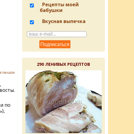
Рецепты моей
бабушки
Вкусная выпечка
290 ЛЕНИВЫХ РЕЦЕПТОВ
я печати
,
восты.
ти по
),