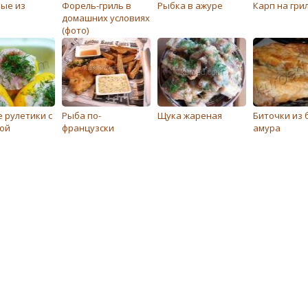
ые из
Форель-гриль в
Рыбка в ажуре
Карп на гри
домашних условиях
(фото)
 рулeтики с
Рыба по-
Щука жареная
Биточки из 
ой
французски
амура