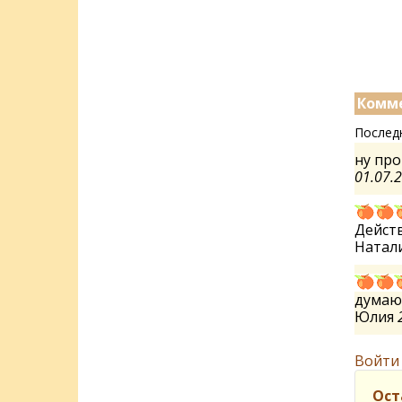
Комме
Послед
ну про
01.07.
Действ
Натал
думаю
Юлия
Войти
Ост