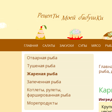
ГЛАВНАЯ
САЛАТЫ
ЗАКУСКИ
СУПЫ
МЯСО
РЫБ
Отварная рыба
Тушеная рыба
Главн
рыба
,
Жареная рыба
Запеченная рыба
Кар
Котлеты, рулеты,
фаршированная рыба
Ингре
Морепродукты
Круп
чесн