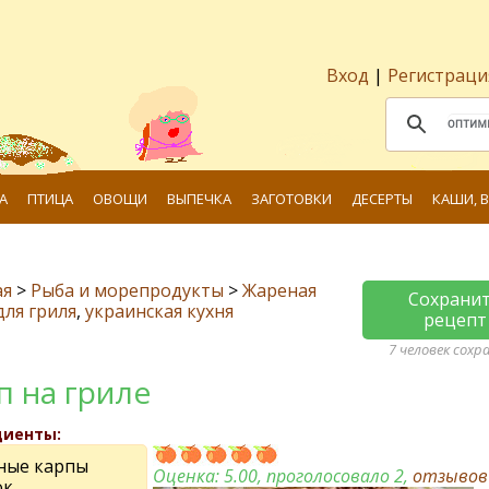
Вход
|
Регистраци
А
ПТИЦА
ОВОЩИ
ВЫПЕЧКА
ЗАГОТОВКИ
ДЕСЕРТЫ
КАШИ, 
ая
>
Рыба и морепродукты
>
Жареная
Сохрани
для гриля
,
украинская кухня
рецепт
7 человек сохр
п на гриле
диенты:
ные карпы
Оценка:
5.00
, проголосовало 2,
отзыво
ок