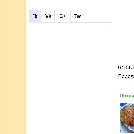
Fb
VK
G+
Tw
04.04.
Подели
Похо