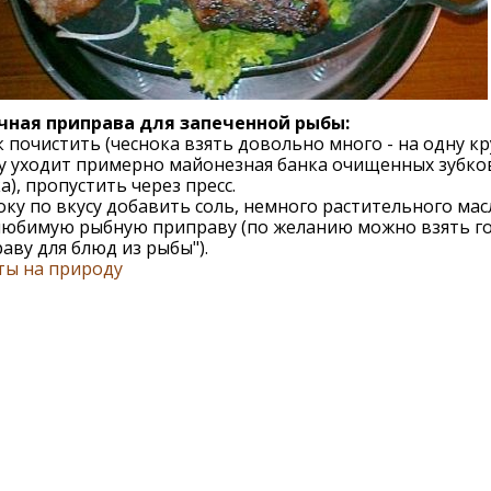
чная приправа для запеченной рыбы:
 почистить (чеснока взять довольно много - на одну к
у уходит примерно майонезная банка очищенных зубко
а), пропустить через пресс.
оку по вкусу добавить соль, немного растительного мас
любимую рыбную приправу (по желанию можно взять г
аву для блюд из рыбы").
ты на природу