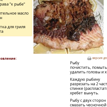
рава "к рыбе"
ительное масло
н
тка для гриля
га
версия дл
овление:
Рыбу
почистить, помыть
удалить головы и х
Каждую рыбину
разрезать на 2 час
спинке (распластать
хребет вынуть.
Рыбу с двух сторон
смазать чесночной