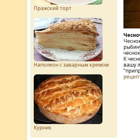
Пражский торт
Чесно
Чеснок
рыбин
чеснок
К чесн
Наполеон с заварным кремом
вашу 
"припр
рецеп
Курник