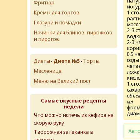
нату
Фритюр
йогу
Кремы для тортов
1 ст
раст
Глазури и помадки
масл
2-3 
Начинки для блинов, пирожков
водк
и пирогов
2-3 
кори
0.5 
соды
Диеты
Диета №5
Торты
•
•
четв
Масленица
ложк
кисл
Меню на Великий пост
1 ст
саха
объем
Самые вкусные рецепты
мл
недели
форм
диам
Что можно испечь из кефира на
скорую руку
Авто
Творожная запеканка в
духовке