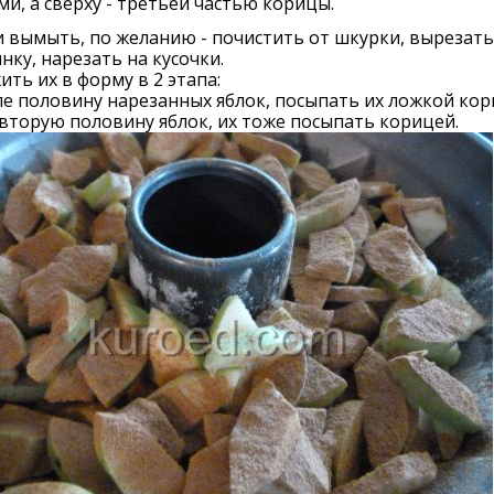
ми, а сверху - третьей частью корицы.
 вымыть, по желанию - почистить от шкурки, вырезать
нку, нарезать на кусочки.
ть их в форму в 2 этапа:
е половину нарезанных яблок, посыпать их ложкой кор
вторую половину яблок, их тоже посыпать корицей.