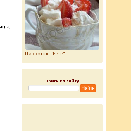
ицы,
Пирожныe "Бeзe"
Поиск по сайту