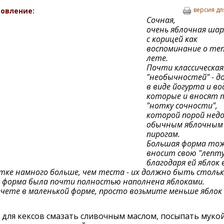
версия дл
овление:
Сочная,
очень яблочная ша
с корицей как
воспоминание о те
лете.
Почти классическая.
"необычностей" - д
в виде йогурта и во
которые и вносят 
"нотку сочности",
которой порой нед
обычным яблочным
пирогам.
Большая форма то
вносит свою "лепту
благодаря ей яблок 
ке намного больше, чем теста - их должно быть стольк
форма была почти полностью наполнена яблоками.
ечете в маленькой форме, просто возьмите меньше яблок
.
для кексов смазать сливочным маслом, посыпать муко