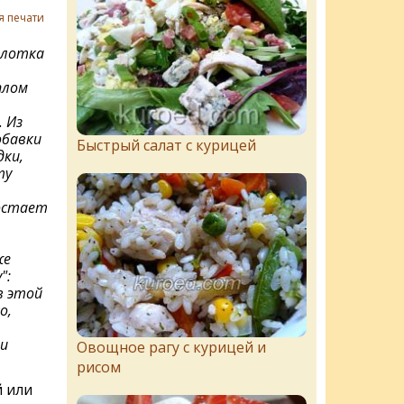
я печати
рлотка
плом
 Из
обавки
Быстрый салат с курицей
дки,
ту
остает
же
":
в этой
о,
 и
Овощное рагу с курицей и
рисом
й или