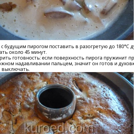
с будущим пирогом поставить в разогретую до 180°С д
ть около 45 минут.
ить готовность: если поверхность пирога пружинит п
жном надавливании пальцем, значит он готов и духов
 выключать.