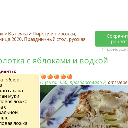
ая
>
Выпечка
>
Пироги и пирожки
,
Сохрани
ница 2020
,
Праздничный стол
,
русская
рецепт
1 человек сохр
лотка с яблоками и водкой
диенты:
 кг яблок
Оценка:
4.50
, проголосовало 2,
отзыво
а
кан сахара
кан муки
оловая ложка
а с
ральной
лью
оловая ложка