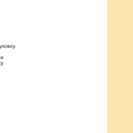
уховку.
ри
ку