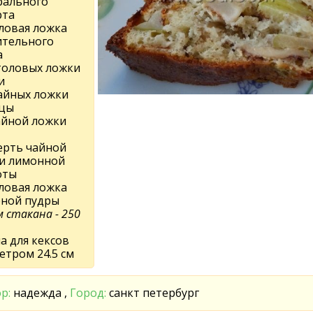
рального
рта
оловая ложка
ительного
а
столовых ложки
и
чайных ложки
цы
чайной ложки
ерть чайной
и лимонной
оты
оловая ложка
рной пудры
 стакана - 250
а для кексов
етром 24.5 см
р:
надежда ,
Город:
санкт петербург