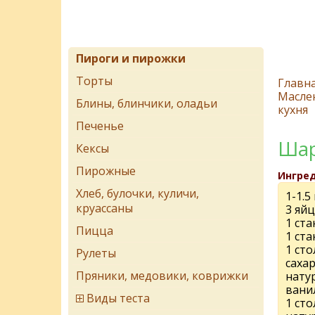
Пироги и пирожки
Торты
Главн
Масле
Блины, блинчики, оладьи
кухня
Печенье
Шар
Кексы
Пирожные
Ингре
Хлеб, булочки, куличи,
1-1.5
круассаны
3 яйц
1 ста
Пицца
1 ста
1 ст
Рулеты
сахар
Пряники, медовики, коврижки
нату
вани
Виды теста
1 ст