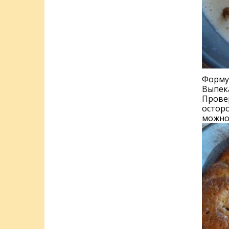
Форму 
Выпека
Провер
осторо
можно