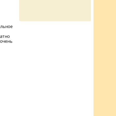
ельное
ратно
 очень