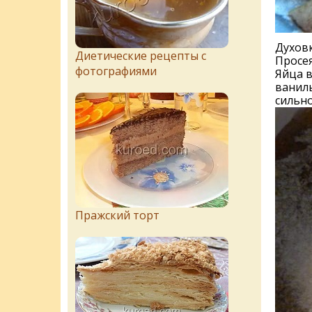
Духовк
Диетические рецепты с
Просея
фотографиями
Яйца в
ваниль
сильно
Пражский торт