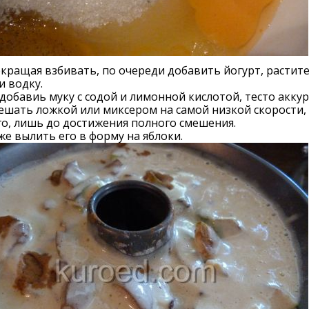
кращая взбивать, по очереди добавить йогурт, растит
и водку.
добавиь муку с содой и лимонной кислотой, тесто акку
шать ложкой или миксером на самой низкой скорости,
о, лишь до достижения полного смешения.
же вылить его в форму на яблоки.