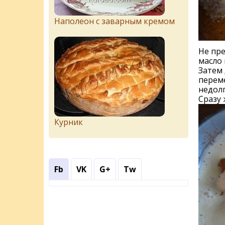
Наполеон с заварным кремом
Не пре
масло 
Затем 
переме
недолг
Сразу 
Курник
Fb
VK
G+
Tw